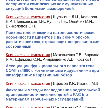
восприятии комплексных коммуникативных
ситуаций больными шизофренией
Клиническая психология
|
Шульгина Д.И., Кафаров
Е.Р., Шишковская Т.И., Рупчев Г.Е., Олейчик М.И.,
Ениколопов С.Н.
Психопатологические и патопсихологические
особенности пациентов с высоким риском
развития психоза, страдающих депрессивными
состояниями
Клиническая психология
|
Максименко Т.В., Зоркина
Я.А., Ефимова О.И., Андрющенко А.В., Костюк Г.П.
Ассоциации функционального варианта гена
COMT rs4680 с когнитивными нарушениями при
шизофрении: нарративный обзор
Клиническая психология
|
Ефимов К.Р., Иванов М.В.
Факторы и методы исследования родительской
приверженности лечению детей с РАС (по
материалам зарубежных исследований)
Клиническая психология
|
Сагалакова О.А., Труевцев