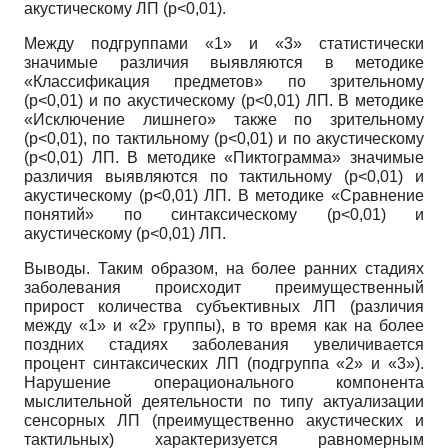
акустическому ЛП (р<0,01).
Между подгруппами «1» и «3» статистически
значимые различия выявляются в методике
«Классификация предметов» по зрительному
(р<0,01) и по акустическому (р<0,01) ЛП. В методике
«Исключение лишнего» также по зрительному
(р<0,01), по тактильному (р<0,01) и по акустическому
(р<0,01) ЛП. В методике «Пиктограмма» значимые
различия выявляются по тактильному (р<0,01) и
акустическому (р<0,01) ЛП. В методике «Сравнение
понятий» по синтаксическому (р<0,01) и
акустическому (р<0,01) ЛП.
Выводы. Таким образом, на более ранних стадиях
заболевания происходит преимущественный
прирост количества субъективных ЛП (различия
между «1» и «2» группы), в то время как на более
поздних стадиях заболевания увеличивается
процент синтаксических ЛП (подгруппа «2» и «3»).
Нарушение операционального компонента
мыслительной деятельности по типу актуализации
сенсорных ЛП (преимущественно акустических и
тактильных) характеризуется равномерным