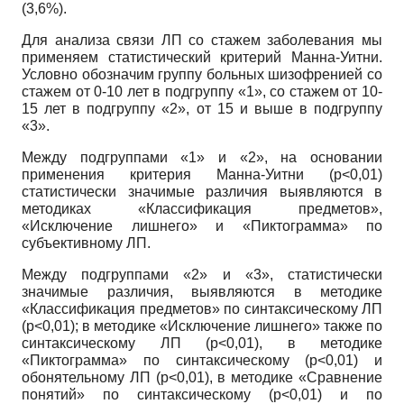
(3,6%).
Для анализа связи ЛП со стажем заболевания мы
применяем статистический критерий Манна-Уитни.
Условно обозначим группу больных шизофренией со
стажем от 0-10 лет в подгруппу «1», со стажем от 10-
15 лет в подгруппу «2», от 15 и выше в подгруппу
«3».
Между подгруппами «1» и «2», на основании
применения критерия Манна-Уитни (р<0,01)
статистически значимые различия выявляются в
методиках «Классификация предметов»,
«Исключение лишнего» и «Пиктограмма» по
субъективному ЛП.
Между подгруппами «2» и «3», статистически
значимые различия, выявляются в методике
«Классификация предметов» по синтаксическому ЛП
(р<0,01); в методике «Исключение лишнего» также по
синтаксическому ЛП (р<0,01), в методике
«Пиктограмма» по синтаксическому (р<0,01) и
обонятельному ЛП (р<0,01), в методике «Сравнение
понятий» по синтаксическому (р<0,01) и по