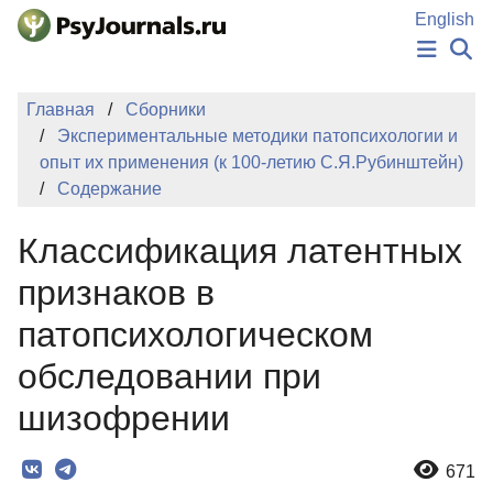
Перейти к основному содержанию
English
НОВОСТИ
Главная
Сборники
ИЗДАНИЯ
Экспериментальные методики патопсихологии и
АВТОРЫ
опыт их применения (к 100-летию С.Я.Рубинштейн)
ПОДАТЬ РУКОПИСЬ
Содержание
БАЗА ЗНАНИЙ
КЛЮЧЕВЫЕ СЛОВА
Классификация латентных
Регистрация
Вход
признаков в
патопсихологическом
обследовании при
шизофрении
671