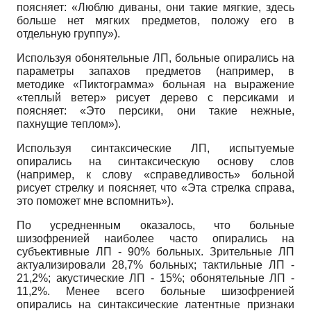
поясняет: «Люблю диваны, они такие мягкие, здесь
больше нет мягких предметов, положу его в
отдельную группу»).
Используя обонятельные ЛП, больные опирались на
параметры запахов предметов (например, в
методике «Пиктограмма» больная на выражение
«теплый ветер» рисует дерево с персиками и
поясняет: «Это персики, они такие нежные,
пахнущие теплом»).
Используя синтаксические ЛП, испытуемые
опирались на синтаксическую основу слов
(например, к слову «справедливость» больной
рисует стрелку и поясняет, что «Эта стрелка справа,
это поможет мне вспомнить»).
По усредненным оказалось, что больные
шизофренией наиболее часто опирались на
субъективные ЛП - 90% больных. Зрительные ЛП
актуализировали 28,7% больных; тактильные ЛП -
21,2%; акустические ЛП - 15%; обонятельные ЛП -
11,2%. Менее всего больные шизофренией
опирались на синтаксические латентные признаки