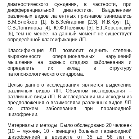
диагностического суждения, в частности, при
дифференциальной диагностике. Выделением
различных видов латентных признаков занимались
В.М.Блейхер [1], Б.В.Зейгарник [2,3], И.В.Круг [1],
С.В.Лонгинова [4], Ю.Ф.Поляков [5], Б.Г.Херсонский
[6], тем не менее, на данный момент не существует
определѐнной классификации ЛП.
Классификация ЛП позволит оценить степень
выраженности операциональных нарушений
мышления на разных стадиях заболевания и
определить их вклад в структуру
патопсихологического синдрома.
Целью данного исследования является выделение
различных видов ЛП. Объектом исследования –
различные виды ЛП. В исследовании мы исходим из
предположения о взаимосвязи различных видов ЛП
со стажем заболевания при параноидной
шизофрении.
Материалы и методы. Было обследовано 20 человек
(10 – мужчин, 10 - женщин) больных параноидной
шизофренией в возрасте от 35 до 58 лет с