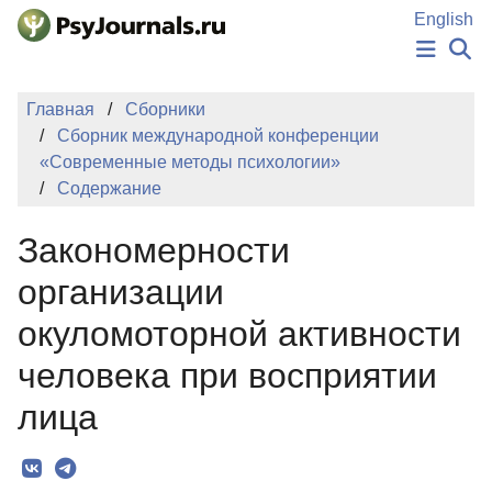
Перейти к основному содержанию
English
НОВОСТИ
Главная
Сборники
ИЗДАНИЯ
Сборник международной конференции
АВТОРЫ
«Современные методы психологии»
ПОДАТЬ РУКОПИСЬ
Содержание
БАЗА ЗНАНИЙ
КЛЮЧЕВЫЕ СЛОВА
Закономерности
Регистрация
Вход
организации
окуломоторной активности
человека при восприятии
лица