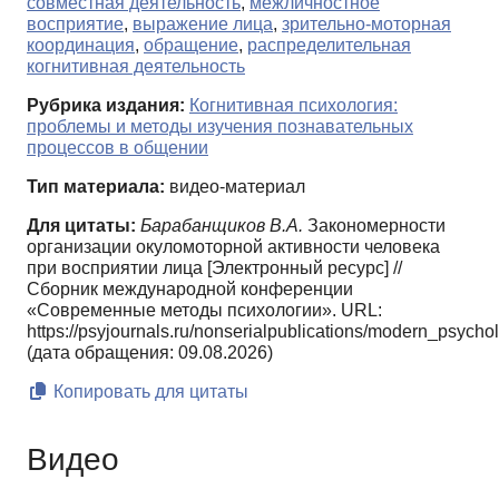
совместная деятельность
,
межличностное
восприятие
,
выражение лица
,
зрительно-моторная
координация
,
обращение
,
распределительная
когнитивная деятельность
Рубрика издания:
Когнитивная психология:
проблемы и методы изучения познавательных
процессов в общении
Тип материала:
видео-материал
Для цитаты:
Барабанщиков В.А.
Закономерности
организации окуломоторной активности человека
при восприятии лица [Электронный ресурс] //
Сборник международной конференции
«Современные методы психологии». URL:
https://psyjournals.ru/nonserialpublications/modern_psych
(дата обращения: 09.08.2026)
Копировать для цитаты
Видео