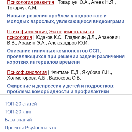
Психология развития
|
Токарчук Ю.А., Агеев Н.Я.,
Токарчук А.М.
Навыки решения проблем у подростков и
молодых взрослых, увлекающихся видеоиграми
Психофизиология
,
Экспериментальная
психология
|
Юдаков К.С., Гладилин Д.Л., Апанович
В.В., Арамян Э.А., Александров Ю.И.
Описание типичных компонентов ССП,
проявляющихся при решении задачи различения
коротких интервалов времени
Психофизиология
|
Флитман Е.Д., Якубова Л.Н.,
Холмогорова А.Б., Васюкова О.В.
Ожирение и депрессия у детей и подростков:
проблема коморбидности и профилактики
ТОП-20 статей
ТОП-20 книг
База знаний
Проекты PsyJournals.ru