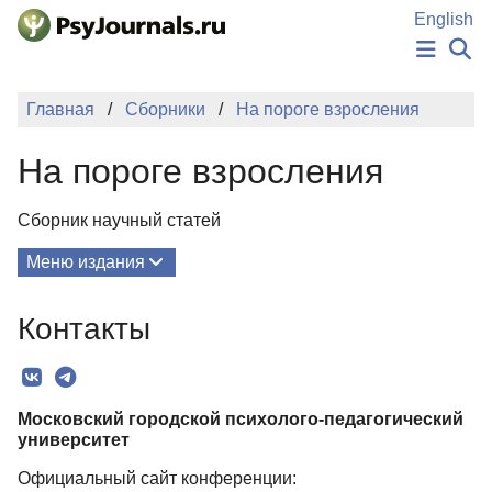
Перейти к основному содержанию
English
НОВОСТИ
Главная
Сборники
На пороге взросления
ИЗДАНИЯ
АВТОРЫ
На пороге взросления
ПОДАТЬ РУКОПИСЬ
БАЗА ЗНАНИЙ
Сборник научный статей
КЛЮЧЕВЫЕ СЛОВА
Регистрация
Вход
Меню издания
О Сборнике
Контакты
Редколлегия
Рубрики
Московский городской психолого-педагогический
Текст
университет
Авторы
Официальный сайт конференции: