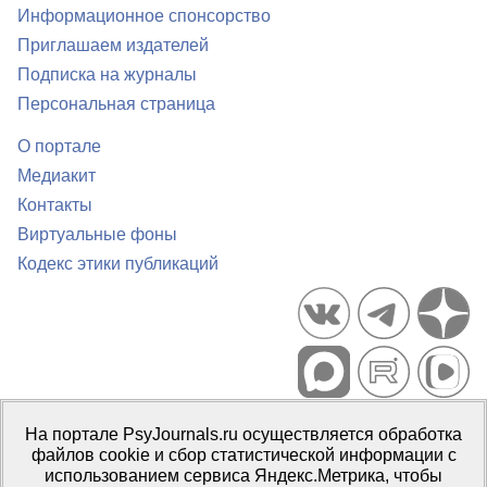
Информационное спонсорство
Приглашаем издателей
Подписка на журналы
Персональная страница
О портале
Медиакит
Контакты
Виртуальные фоны
Кодекс этики публикаций
Портал психологических изданий PsyJournals.ru, 2007–2026
На портале PsyJournals.ru осуществляется обработка
Правила использования материалов
файлов cookie и сбор статистической информации с
Свидетельство регистрации СМИ
Эл № ФС77-66447 от 14 июля
использованием сервиса Яндекс.Метрика, чтобы