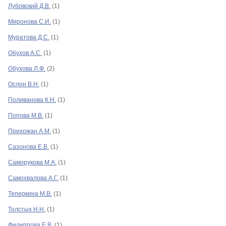
Лубовский Д.В.
(1)
Миронова С.И.
(1)
Муратова Д.С.
(1)
Обухов А.С.
(1)
Обухова Л.Ф.
(2)
Ослон В.Н.
(1)
Поливанова К.Н.
(1)
Попова М.В.
(1)
Прихожан А.М.
(1)
Сазонова Е.В.
(1)
Саморукова М.А.
(1)
Самохвалова А.Г.
(1)
Теперкина М.В.
(1)
Толстых Н.Н.
(1)
Филиппова Е.В.
(1)