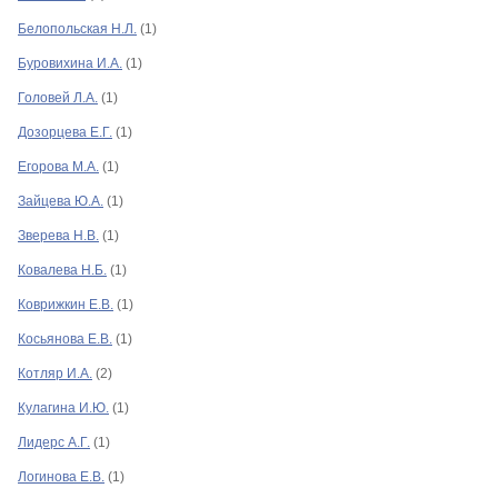
Контакты
Белопольская Н.Л.
(1)
Буровихина И.А.
(1)
Головей Л.А.
(1)
Дозорцева Е.Г.
(1)
Егорова М.А.
(1)
Зайцева Ю.А.
(1)
Зверева Н.В.
(1)
Ковалева Н.Б.
(1)
Коврижкин Е.В.
(1)
Косьянова Е.В.
(1)
Котляр И.А.
(2)
Кулагина И.Ю.
(1)
Лидерс А.Г.
(1)
Логинова Е.В.
(1)