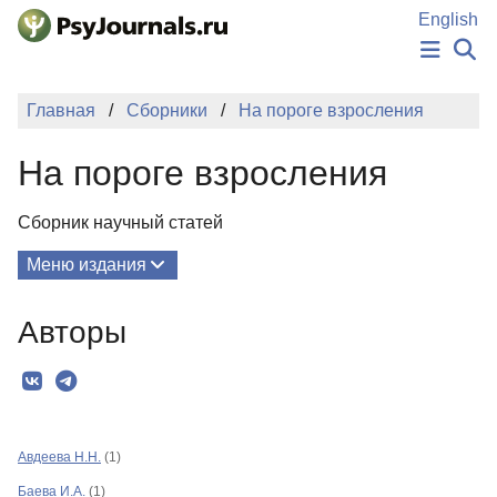
Перейти к основному содержанию
English
НОВОСТИ
Главная
Сборники
На пороге взросления
ИЗДАНИЯ
АВТОРЫ
На пороге взросления
ПОДАТЬ РУКОПИСЬ
БАЗА ЗНАНИЙ
Сборник научный статей
КЛЮЧЕВЫЕ СЛОВА
Регистрация
Вход
Меню издания
О Сборнике
Авторы
Редколлегия
Рубрики
Текст
Авдеева Н.Н.
(1)
Авторы
Баева И.А.
(1)