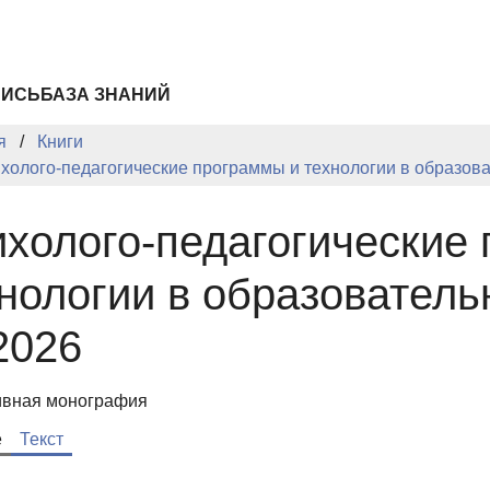
ПИСЬ
БАЗА ЗНАНИЙ
я
Книги
холого-педагогические программы и технологии в образова
холого-педагогические
нологии в образователь
2026
ивная монография
е
Текст