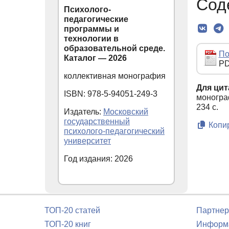
Сод
Психолого-
педагогические
программы и
технологии в
образовательной среде.
По
Каталог — 2026
PD
коллективная монография
Для цит
ISBN: 978-5-94051-249-3
монограф
234 с.
Издатель:
Московский
государственный
Копир
психолого-педагогический
университет
Год издания: 2026
ТОП-20 статей
Партнер
ТОП-20 книг
Информа