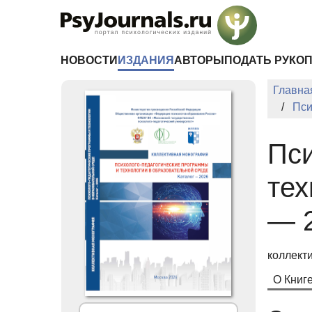
Перейти к основному содержанию
НОВОСТИ
ИЗДАНИЯ
АВТОРЫ
ПОДАТЬ РУКО
Главна
Пси
Пси
тех
— 
коллект
О Книг