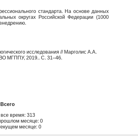
фессионального стандарта. На основе данных
альных округах Российской Федерации (1000
 внедрению.
огического исследования // Марголис А.А.
О МГППУ, 2019.. С. 31–46.
Всего
 все время: 313
прошлом месяце: 0
текущем месяце: 0