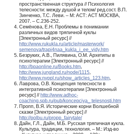
пространственная структура // Психология
телесности: между душой и телом/ ред.сост. В.П.
Зинченко, Т.С. Леви. – М: АСТ: АСТ МОСКВА,
2007. – С.236-252.
Семёнова, Е.Н. Проблемы в понимании
различных видов тряпичной куклы
[Электронный ресурс] //
http://www.rukukla.ru/article/masterwork/
semenova/trapi4naa_kukla_i_ee_vidy.htm
Безруких, А.В., Пилявина, О.М. Архетипы в
психотерапии [Электронный ресурс] //
http://bpaonline.ru/Books.htm
,
http://www.jungland.ru/node/1115
,
http://www.nvppl.ru/show_articles_123.htm
,
Лаврова, О.В. Концепция телесности в
интегративной психотерапии [Электронный
ресурс] //
http://www.adhoc-
coaching.spb.ru/pub/koncepciya_ telesnosti.htm
Пропп, В.Я. Исторические корни Волшебной
сказки [Электронный ресурс] //
http://polbu.ru/propp_fairytale/
Дайн, Г.Л., Дайн, М.Б. Русская тряпичная кукла.
Культура, традиции, технология. – М.: Изд-во