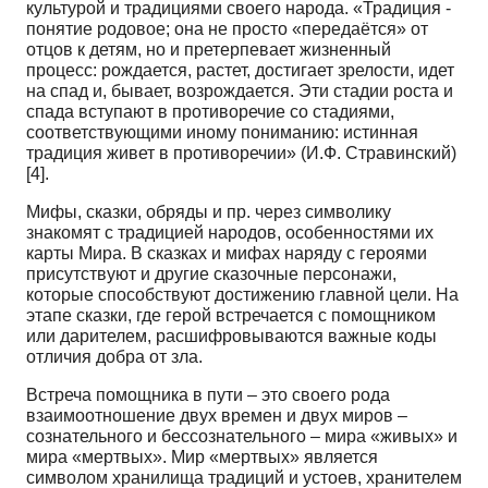
культурой и традициями своего народа. «Традиция -
понятие родовое; она не просто «передаётся» от
отцов к детям, но и претерпевает жизненный
процесс: рождается, растет, достигает зрелости, идет
на спад и, бывает, возрождается. Эти стадии роста и
спада вступают в противоречие со стадиями,
соответствующими иному пониманию: истинная
традиция живет в противоречии» (И.Ф. Стравинский)
[4].
Мифы, сказки, обряды и пр. через символику
знакомят с традицией народов, особенностями их
карты Мира. В сказках и мифах наряду с героями
присутствуют и другие сказочные персонажи,
которые способствуют достижению главной цели. На
этапе сказки, где герой встречается с помощником
или дарителем, расшифровываются важные коды
отличия добра от зла.
Встреча помощника в пути – это своего рода
взаимоотношение двух времен и двух миров –
сознательного и бессознательного – мира «живых» и
мира «мертвых». Мир «мертвых» является
символом хранилища традиций и устоев, хранителем