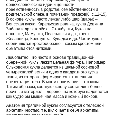
общечеловеческие идеи и ценности:
преемственность в родстве, семейственности и
родительской опеке, в почитании предков[8, с.12-15].
В основе куклы часто лежал либо шар (шары) –
Вепсская кукла, Карельская рванка, кукла Девкина
Забава и др.; столбик – Столбушки, Кукла на
полешке, Мамушка, Пеленашки и др.; крест –
Желанница, Крестушка, Кувадки и др. Части кукол
соединяются крестообразно – косым крестом или
обматываются нитками.
Любопытно, что часто в основе традиционной
обережной куклы лежит цельная фигура. Например,
Ольховская кукла делается из цельной сосновой
четырехпалой ветки и одного квадратного куска
ткани, из которого формируется т.н. внешняя
презентация тела. В моем понимании – это кожа.
Таким образом, костную основу составляет более
прочный материал – дерево, на которую надевается
как будто бы мышечная масса и кожный покров.
Анатомия тряпичной куклы согласуется с телесной
архетипичностью, т.е. включает в себя архетипы,