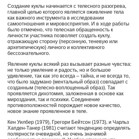
Создание куклы начинается с телесного разогрева,
главной целью которого является оживление тела
как важного инструмента в исследовании
самоотношения и мировосприятия. И в ходе работы
было отмечено, что телесная обращенность к
личности участника позволяет создать куклу,
отражающую сторону (персонную, теневую или
архетипическую) личного и коллективного
бессознательного.
Явление куклы всякий раз вызывает разные чувства:
не только умиление и радость, но и большое
удивление, так как это всегда – тайна, и не всегда то,
что было задумано (ментальный образ) совпадает с
созданным (телесно-воплощенный образ). Так
проявляется дихотомия, заложенная в основе как
мироздания, так и психики. Соединение
противоположностей порождает новое качество,
новое знание проявленное в теле.
Кен Уилбер (1979), Грегори Бейтсон (1973), и Чарльз
Хапден-Танер (1981) считают тенденцию определять
полярности очевидной, но очень значимой