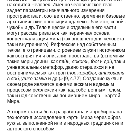
находится Человек. Именно человеческое тело
задает параметры изначального измерения
пространства и, соответственно, времени и базовые
архетипические оппозиции «далеко - близко», «свой -
чужой» и др. Тело в целом и отдельные его части
могут рассматриваться как первичная основа
концептуализации мира (как внешнего для человека,
так и внутреннего). Рефлексия над собственным
телом, его границами, строением служит источником
как восприятия и описания пространства (вспомним
такие меры длины, как
пядь, локоть,
foot
и др.), так и
универсальных метафор, давно стершихся и не
воспринимаемых как троп (
нос корабля, атаковать
в лоб, ушко замка
и др.)» [9, с.72]. Создание куклы в
своем роде является динамическим и видимым
процессом рефлексии как над собственным телом,
так и над собственным пониманием мира – картой
Мира.
Автором статьи была разработана и апробирована
технология исследования карты Мира через образ
куклы, выполненной или в народных традициях или
авторского способом.