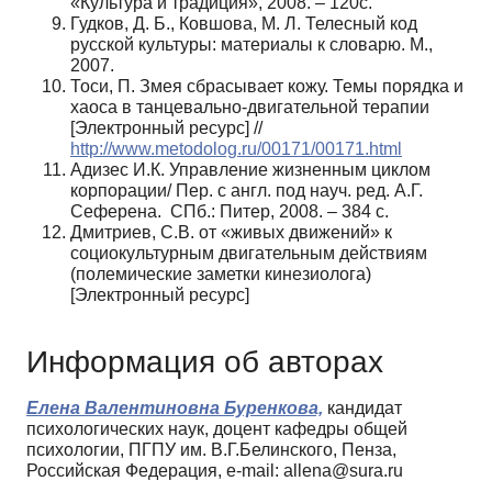
«Культура и традиция», 2008. – 120с.
Гудков, Д. Б., Ковшова, М. Л. Телесный код
русской культуры: материалы к словарю. М.,
2007.
Тоси, П. Змея сбрасывает кожу. Темы порядка и
хаоса в танцевально-двигательной терапии
[Электронный ресурс] //
http://www.metodolog.ru/00171/00171.html
Адизес И.К. Управление жизненным циклом
корпорации/ Пер. с англ. под науч. ред. А.Г.
Сеферена. СПб.: Питер, 2008. – 384 с.
Дмитриев, С.В. от «живых движений» к
социокультурным двигательным действиям
(полемические заметки кинезиолога)
[Электронный ресурс]
Информация об авторах
Елена Валентиновна Буренкова,
кандидат
психологических наук, доцент кафедры общей
психологии, ПГПУ им. В.Г.Белинского, Пенза,
Российская Федерация, e-mail: allena@sura.ru