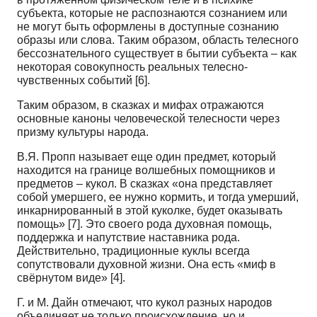
субъекта, которые не распознаются сознанием или
не могут быть оформлены в доступные сознанию
образы или слова. Таким образом, область телесного
бессознательного существует в бытии субъекта – как
некоторая совокупность реальных телесно-
чувственных событий [6].
Таким образом, в сказках и мифах отражаются
основные каноны человеческой телесности через
призму культуры народа.
В.Я. Пропп называет еще один предмет, который
находится на границе волшебных помощников и
предметов – кукол. В сказках «она представляет
собой умершего, ее нужно кормить, и тогда умерший,
инкарнированный в этой куколке, будет оказывать
помощь» [7]. Это своего рода духовная помощь,
поддержка и напутствие наставника рода.
Действительно, традиционные куклы всегда
сопутствовали духовной жизни. Она есть «миф в
свёрнутом виде» [4].
Г. и М. Дайн отмечают, что кукол разных народов
объединяет не только происхождение, но и