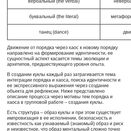
вербальный (the verbal)
неверба
буквальный (the literal)
метафори
танец (dance)
дви
Движение от порядка через хаос к новому порядку
направлено на формирование идентичности, ее
сущностный аспект касается темы эволюции и
архетипов, предшествующего уровня опыта.
В создании куклы каждый раз затрагивается тема
интеграции порядка и хаоса, поиска идентичности и
ее экспрессивного выражения через создание
объекта для рефлексии. Ниже представлено
описание процесса через мотивы тем порядка и
хаоса в групповой работе – создания куклы.
Есть структура – образ куклы и при этом существует
импровизация в ее исполнении, безопасность и
известность как узнаваемый (знакомый) образ и риск
и неизвестное, что образ ментальный сложно точно