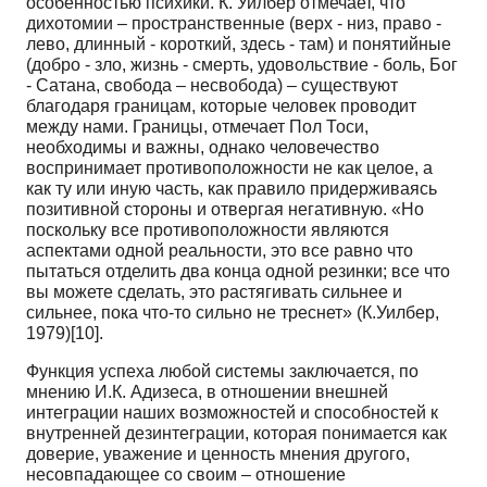
особенностью психики. К. Уилбер отмечает, что
дихотомии – пространственные (верх - низ, право -
лево, длинный - короткий, здесь - там) и понятийные
(добро - зло, жизнь - смерть, удовольствие - боль, Бог
- Сатана, свобода – несвобода) – существуют
благодаря границам, которые человек проводит
между нами. Границы, отмечает Пол Тоси,
необходимы и важны, однако человечество
воспринимает противоположности не как целое, а
как ту или иную часть, как правило придерживаясь
позитивной стороны и отвергая негативную. «Но
поскольку все противоположности являются
аспектами одной реальности, это все равно что
пытаться отделить два конца одной резинки; все что
вы можете сделать, это растягивать сильнее и
сильнее, пока что-то сильно не треснет» (К.Уилбер,
1979)[10].
Функция успеха любой системы заключается, по
мнению И.К. Адизеса, в отношении внешней
интеграции наших возможностей и способностей к
внутренней дезинтеграции, которая понимается как
доверие, уважение и ценность мнения другого,
несовпадающее со своим – отношение