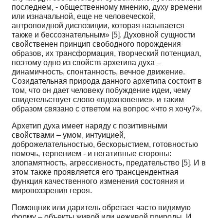
последнем, - общественному мнению, духу времени
или изначальной, еще не человеческой,
антропоидной диспозиции, которая называется
также и бессознательным» [5]. Духовной сущности
свойственен принцип свободного порождения
образов, их трансформация, творческий потенциал,
поэтому одно из свойств архетипа духа –
динамичность, спонтанность, вечное движение.
Созидательная природа данного архетипа состоит в
том, что он дает человеку побуждение идеи, чему
свидетельствует слово «вдохновение», и таким
образом связано с ответом на вопрос «что я хочу?».
Архетип духа имеет наряду с позитивными
свойствами – умом, интуицией,
доброжелательностью, бескорыстием, готовностью
помочь, терпением - и негативные стороны:
злопамятность, агрессивность, предательство [5]. И в
этом также проявляется его трансцендентная
функция качественного изменения состояния и
мировоззрения героя.
Помощник или даритель обретает часто видимую
форму – объекты живой или неживой природы. И