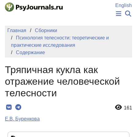
Перейти к основному содержанию
English
НОВОСТИ
Главная
Сборники
ИЗДАНИЯ
Психология телесности: теоретические и
АВТОРЫ
практические исследования
ПОДАТЬ РУКОПИСЬ
Содержание
БАЗА ЗНАНИЙ
КЛЮЧЕВЫЕ СЛОВА
Тряпичная кукла как
Регистрация
Вход
отражение человеческой
телесности
161
Е.В. Буренкова