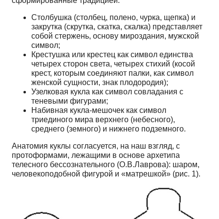
сформированные традицией:
Столбушка (столбец, полено, чурка, щепка) и
закрутка (скрутка, скатка, скалка) представляет
собой стержень, основу мироздания, мужской
символ;
Крестушка или крестец как символ единства
четырех сторон света, четырех стихий (косой
крест, которым соединяют палки, как символ
женской сущности, знак плодородия);
Узелковая кукла как символ совладания с
теневыми фигурами;
Набивная кукла-мешочек как символ
триединого мира верхнего (небесного),
среднего (земного) и нижнего подземного.
Анатомия куклы согласуется, на наш взгляд, с
протоформами, лежащими в основе архетипа
телесного бессознательного (О.В.Лаврова): шаром,
человекоподобной фигурой и «матрешкой» (рис. 1).