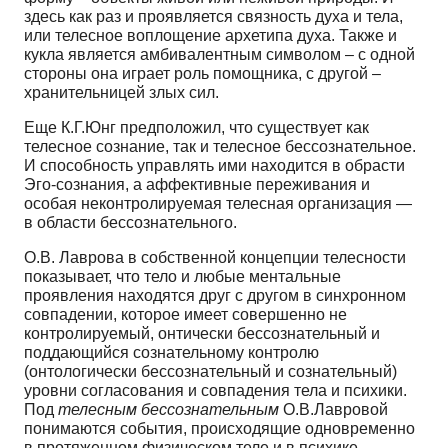
здесь как раз и проявляется связность духа и тела,
или телесное воплощение архетипа духа. Также и
кукла является амбивалентным символом – с одной
стороны она играет роль помощника, с другой –
хранительницей злых сил.
Еще К.Г.Юнг предположил, что существует как
телесное сознание, так и телесное бессознательное.
И способность управлять ими находится в обрасти
Эго-сознания, а аффективные переживания и
особая неконтролируемая телесная организация —
в области бессознательного.
О.В. Лаврова в собственной концепции телесности
показывает, что тело и любые ментальные
проявления находятся друг с другом в синхронном
совпадении, которое имеет совершенно не
контролируемый, онтически бессознательный и
поддающийся сознательному контролю
(онтологически бессознательный и сознательный)
уровни согласования и совпадения тела и психики.
Под
телесным бессознательным
О.В.Лавровой
понимаются события, происходящие одновременно
в протяженном физическом теле и в психике