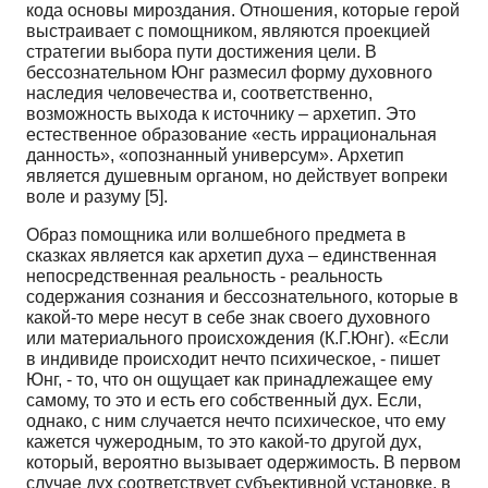
кода основы мироздания. Отношения, которые герой
выстраивает с помощником, являются проекцией
стратегии выбора пути достижения цели. В
бессознательном Юнг размесил форму духовного
наследия человечества и, соответственно,
возможность выхода к источнику – архетип. Это
естественное образование «есть иррациональная
данность», «опознанный универсум». Архетип
является душевным органом, но действует вопреки
воле и разуму [5].
Образ помощника или волшебного предмета в
сказках является как архетип духа – единственная
непосредственная реальность - реальность
содержания сознания и бессознательного, которые в
какой-то мере несут в себе знак своего духовного
или материального происхождения (К.Г.Юнг). «Если
в индивиде происходит нечто психическое, - пишет
Юнг, - то, что он ощущает как принадлежащее ему
самому, то это и есть его собственный дух. Если,
однако, с ним случается нечто психическое, что ему
кажется чужеродным, то это какой-то другой дух,
который, вероятно вызывает одержимость. В первом
случае дух соответствует субъективной установке, в