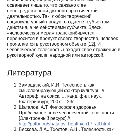
осваивает лишь то, что связано с ее
непосредственной духовно-практической
деятельностью. Так, любой творческий
социокультурный продукт создается субъектом
действия, а не действиями субъекта. Здесь
«человеческая мера» транскрибируется –
переносится в продукт своего творчества, человек
проявляется в рукотворном объекте [12]. И
человеческая телесность находит свое отражение в
рукотворной кукле, народной или авторской.
Литература
Замощанский, И.И. Телесность как
смыслообразующий фактор культуры //
Автореф. на соиск. … канд. фил. наук.
Екатеринбург, 2007. – 23с.
Шаталов, А.Т. Философия здоровья.
Проблемное поле человеческой телесности
[Электронный ресурс] //
http://polbu.ru/shatalov_health/ch17_all.html
Бескова, Д.А., Тхостов, А.Ш. Телесность как