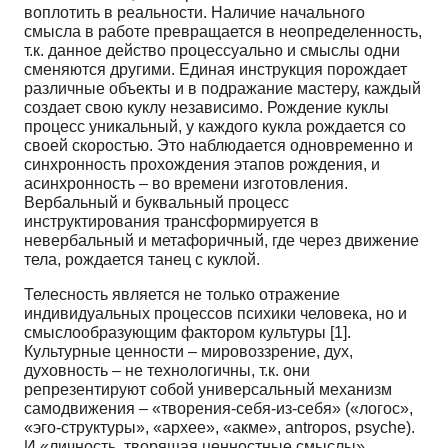
воплотить в реальности. Наличие начального
смысла в работе превращается в неопределенность,
т.к. данное действо процессуально и смыслы одни
сменяются другими. Единая инструкция порождает
различные объекты и в подражание мастеру, каждый
создает свою куклу независимо. Рождение куклы
процесс уникальный, у каждого кукла рождается со
своей скоростью. Это наблюдается одновременно и
синхронность прохождения этапов рождения, и
асинхронность – во времени изготовления.
Вербальный и буквальный процесс
инструктирования трансформируется в
невербальный и метафоричный, где через движение
тела, рождается танец с куклой.
Телесность является не только отражение
индивидуальных процессов психики человека, но и
смыслообразующим фактором культуры [1].
Культурные ценности – мировоззрение, дух,
духовность – не технологичны, т.к. они
репрезентируют собой универсальный механизм
самодвижения – «творения-себя-из-себя» («логос»,
«эго-структуры», «архее», «акме», antropos, psyche).
И «личность, творящая ценностные смыслы»