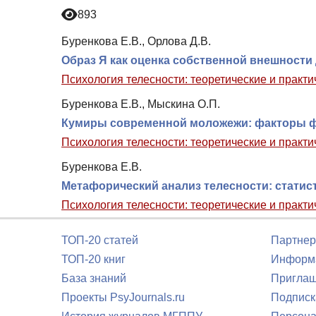
893
Буренкова Е.В., Орлова Д.В.
Образ Я как оценка собственной внешности 
Психология телесности: теоретические и практ
Буренкова Е.В., Мыскина О.П.
Кумиры современной моложежи: факторы 
Психология телесности: теоретические и практ
Буренкова Е.В.
Метафорический анализ телесности: статис
Психология телесности: теоретические и практ
ТОП-20 статей
Партнер
ТОП-20 книг
Информа
База знаний
Приглаш
Проекты PsyJournals.ru
Подписк