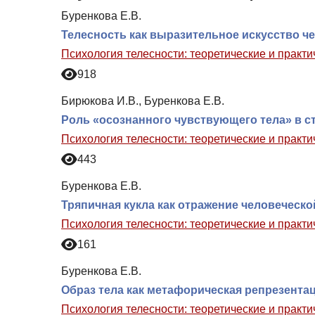
Буренкова Е.В.
Телесность как выразительное искусство ч
Психология телесности: теоретические и практ
918
Бирюкова И.В., Буренкова Е.В.
Роль «осознанного чувствующего тела» в с
Психология телесности: теоретические и практ
443
Буренкова Е.В.
Тряпичная кукла как отражение человеческо
Психология телесности: теоретические и практ
161
Буренкова Е.В.
Образ тела как метафорическая репрезента
Психология телесности: теоретические и практ