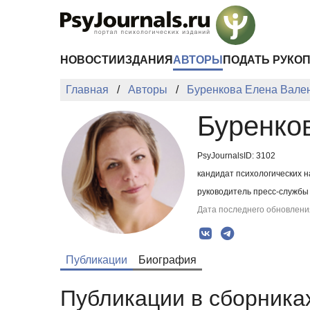
Перейти к основному содержанию
НОВОСТИ
ИЗДАНИЯ
АВТОРЫ
ПОДАТЬ РУКО
Главная
Авторы
Буренкова Елена Вале
Буренко
PsyJournalsID: 3102
кандидат психологических н
руководитель пресс-службы
Дата последнего обновления
Публикации
Биография
Публикации в сборниках