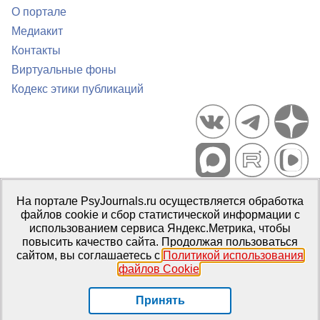
О портале
Медиакит
Контакты
Виртуальные фоны
Кодекс этики публикаций
Портал психологических изданий PsyJournals.ru, 2007–2026
На портале PsyJournals.ru осуществляется обработка
Правила использования материалов
файлов cookie и сбор статистической информации с
Свидетельство регистрации СМИ
Эл № ФС77-66447 от 14 июля
использованием сервиса Яндекс.Метрика, чтобы
2016 г.
повысить качество сайта. Продолжая пользоваться
сайтом, вы соглашаетесь с
Политикой использования
Издатель:
ФГБОУ ВО МГППУ
файлов Cookie
.
Репозиторий открытого доступа
Принять