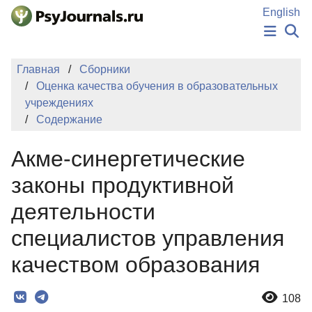
Перейти к основному содержанию
English
НОВОСТИ
Главная
Сборники
ИЗДАНИЯ
Оценка качества обучения в образовательных
АВТОРЫ
учреждениях
ПОДАТЬ РУКОПИСЬ
Содержание
БАЗА ЗНАНИЙ
КЛЮЧЕВЫЕ СЛОВА
Акме-синергетические
Регистрация
Вход
законы продуктивной
деятельности
специалистов управления
качеством образования
108