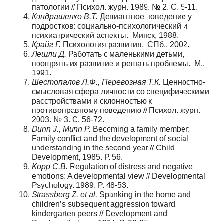
патологии // Психол. журн. 1989. № 2. С. 5-11.
Кондрашенко В.Т.
Девиантное поведение у
подростков: социально-психологический и
психиатрический аспекты. Минск, 1988.
Крайг Г.
Психология развития. СПб., 2002.
Лешли Д.
Работать с маленькими детьми,
поощрять их развитие и решать проблемы. М.,
1991.
Шестопалов Л.Ф., Перевозная Т.К.
Ценностно-
смысловая сфера личности со специфическими
расстройствами и склонностью к
противоправному поведению // Психол. журн.
2003. № 3. С. 56-72.
Dunn J., Munn P.
Becoming a family member:
Family conflict and the development of social
understanding in the second year // Child
Development, 1985. Р. 56.
Kopp C.B.
Regulation of distress and negative
emotions: A developmental view // Developmental
Psychology. 1989. P. 48-53.
Strassberg Z. et al.
Spanking in the home and
children’s subsequent aggression toward
kindergarten peers // Development and