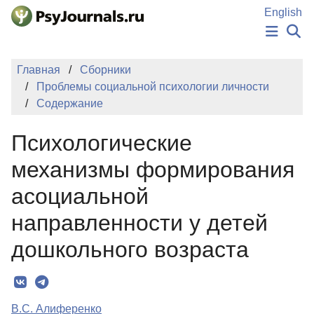
Перейти к основному содержанию
English
НОВОСТИ
Главная
Сборники
ИЗДАНИЯ
Проблемы cоциальной психологии личности
АВТОРЫ
Содержание
ПОДАТЬ РУКОПИСЬ
БАЗА ЗНАНИЙ
Психологические
КЛЮЧЕВЫЕ СЛОВА
Регистрация
Вход
механизмы формирования
асоциальной
направленности у детей
дошкольного возраста
В.С. Алиференко