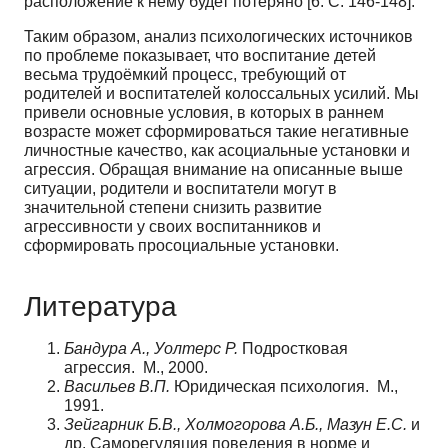
расположение к нему будет потеряно [6. С. 146-148].
Таким образом, анализ психологических источников
по проблеме показывает, что воспитание детей
весьма трудоёмкий процесс, требующий от
родителей и воспитателей колоссальных усилий. Мы
привели основные условия, в которых в раннем
возрасте может сформироваться такие негативные
личностные качество, как асоциальные установки и
агрессия. Обращая внимание на описанные выше
ситуации, родители и воспитатели могут в
значительной степени снизить развитие
агрессивности у своих воспитанников и
сформировать просоциальные установки.
Литература
Бандура А., Уолтерс Р.
Подростковая
агрессия. М., 2000.
Васильев В.П.
Юридическая психология. М.,
1991.
Зейгарник Б.В., Холмогорова А.Б., Мазун Е.С.
и
др. Саморегуляция поведения в норме и