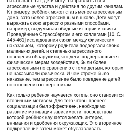
наказывает. Так, дети могут направлять свои
агрессивные чувства и действия по другим каналам.
К примеру, ребёнок может стать менее агрессивным
дома, зато более агрессивным в школе. Дети могут
выражать свою агрессию разными способами,
например, выдумывая обидные истории и клички.
Проведённые Страссбергом и его коллегами [10. С.
445-461] исследования связи между физическим
наказанием, которому родители подвергали своих
маленьких детей, и степенью агрессивного
поведения обнаружили, что дети, подвергавшиеся
физическим мерам воздействия, были более
агрессивными по сравнению с теми детьми, которых
не наказывали физически. И чем строже было
наказание, тем агрессивнее было поведение детей
по отношению к сверстникам.
Как только ребёнок научается хотеть, оно становится
вторичным мотивом. Для того чтобы процесс
социализации был эффективен, необходимо
развитие мотивации зависимости, посредством
которой ребёнок научается желать интерес,
внимания и одобрения окружающих. Это вторичное
подкрепление затем может обуславливать