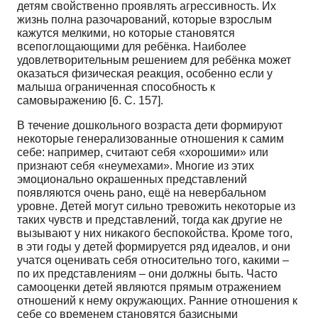
детям свойственно проявлять агрессивность. Их
жизнь полна разочарований, которые взрослым
кажутся мелкими, но которые становятся
всепоглощающими для ребёнка. Наиболее
удовлетворительным решением для ребёнка может
оказаться физическая реакция, особенно если у
малыша ограниченная способность к
самовыражению [6. С. 157].
В течение дошкольного возраста дети формируют
некоторые генерализованные отношения к самим
себе: например, считают себя «хорошими» или
признают себя «неумехами». Многие из этих
эмоционально окрашенных представлений
появляются очень рано, ещё на невербальном
уровне. Детей могут сильно тревожить некоторые из
таких чувств и представлений, тогда как другие не
вызывают у них никакого беспокойства. Кроме того,
в эти годы у детей формируется ряд идеалов, и они
учатся оценивать себя относительно того, какими –
по их представлениям – они должны быть. Часто
самооценки детей являются прямым отражением
отношений к нему окружающих. Ранние отношения к
себе со временем становятся базисными