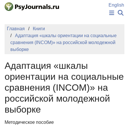
Перейти к основному содержанию
English
НОВОСТИ
Главная
Книги
ИЗДАНИЯ
Адаптация «шкалы ориентации на социальные
АВТОРЫ
сравнения (INCOM)» на российской молодежной
ПОДАТЬ РУКОПИСЬ
выборке
БАЗА ЗНАНИЙ
КЛЮЧЕВЫЕ СЛОВА
Адаптация «шкалы
Регистрация
Вход
ориентации на социальные
сравнения (INCOM)» на
российской молодежной
выборке
Методическое пособие