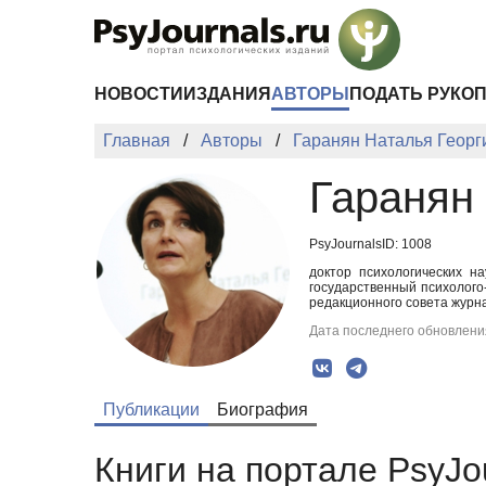
Перейти к основному содержанию
НОВОСТИ
ИЗДАНИЯ
АВТОРЫ
ПОДАТЬ РУКО
Главная
Авторы
Гаранян Наталья Георг
Гаранян
PsyJournalsID: 1008
доктор психологических н
государственный психолого
редакционного совета журна
Дата последнего обновления
Публикации
Биография
Книги на портале PsyJo