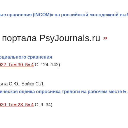
ые сравнения (INCOM)» на российской молодежной вы
портала PsyJournals.ru
30
социального сравнения
022. Том 30. № 4
С. 124–142)
кита О.Ю., Бойко С.Л.
ческая оценка опросника тревоги на рабочем месте Б.
020. Том 28. № 4
С. 9–34)