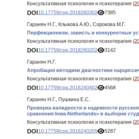
Консультативная психология и психотерапия (
2
DOI
10.17759/cpp.2018260302
7385
Гаранян Н.Г., Клыкова А.Ю., Сорокова М.Г.
Перфекционизм, зависть и конкурентные ус
Консультативная психология и психотерапия (
2
DOI
10.17759/cpp.2018260202
3142
Гаранян Н.Г.
Апробация методики диагностики нарциссич
Консультативная психология и психотерапия (
2
DOI
10.17759/cpp.2016240402
4568
Гаранян Н.Г., Пушкина Е.С.
Проверка валидности и надежности русско
сравнения Iowa-Netherlands» в выборке сту
Консультативная психология и психотерапия (
2
DOI
10.17759/cpp.2016240205
5287