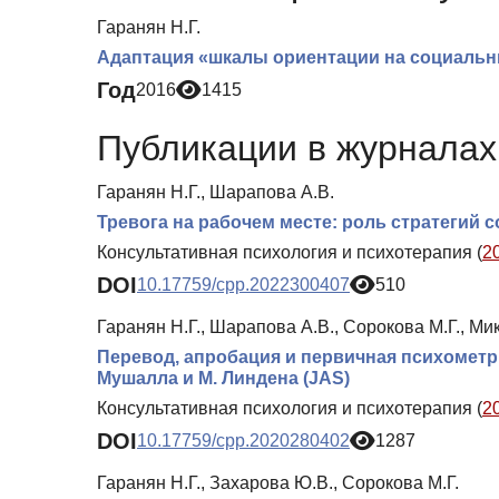
Гаранян Н.Г.
Адаптация «шкалы ориентации на социальн
Год
2016
1415
Публикации в журналах 
Гаранян Н.Г., Шарапова А.В.
Тревога на рабочем месте: роль стратегий 
Консультативная психология и психотерапия (
2
DOI
10.17759/cpp.2022300407
510
Гаранян Н.Г., Шарапова А.В., Сорокова М.Г., Ми
Перевод, апробация и первичная психометри
Мушалла и М. Линдена (JAS)
Консультативная психология и психотерапия (
2
DOI
10.17759/cpp.2020280402
1287
Гаранян Н.Г., Захарова Ю.В., Сорокова М.Г.