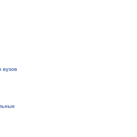
х вузов
альные