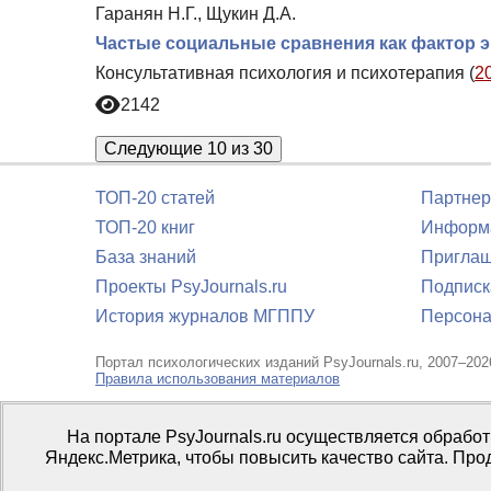
Гаранян Н.Г., Щукин Д.А.
Частые социальные сравнения как фактор 
Консультативная психология и психотерапия (
2
2142
Следующие 10 из 30
ТОП-20 статей
Партнер
ТОП-20 книг
Информа
База знаний
Приглаш
Проекты PsyJournals.ru
Подписк
История журналов МГППУ
Персона
Портал психологических изданий PsyJournals.ru, 2007–202
Правила использования материалов
Свидетельство регистрации СМИ
Эл № ФС77-66447 от 14 и
На портале PsyJournals.ru осуществляется обрабо
Издатель:
ФГБОУ ВО МГППУ
Яндекс.Метрика, чтобы повысить качество сайта. Про
Репозиторий открытого доступа