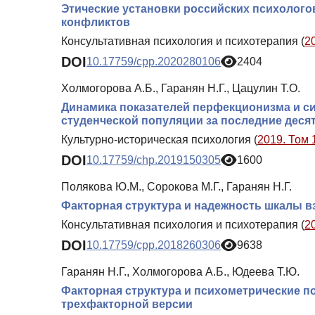
Этические установки российских психолого
конфликтов
Консультативная психология и психотерапия (
2
DOI
10.17759/cpp.2020280106
2404
Холмогорова А.Б., Гаранян Н.Г., Цацулин Т.О.
Динамика показателей перфекционизма и с
студенческой популяции за последние десят
Культурно-историческая психология (
2019. Том 
DOI
10.17759/chp.2019150305
1600
Полякова Ю.М., Сорокова М.Г., Гаранян Н.Г.
Факторная структура и надежность шкалы в
Консультативная психология и психотерапия (
2
DOI
10.17759/cpp.2018260306
9638
Гаранян Н.Г., Холмогорова А.Б., Юдеева Т.Ю.
Факторная структура и психометрические п
трехфакторной версии