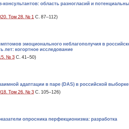
в-консультантов: область разногласий и потенциальн
020. Том 28. № 1
С. 87–112)
имптомов эмоционального неблагополучия в российск
ь лет: когортное исследование
15. № 3
С. 41–50)
заимной адаптации в паре (DAS) в российской выборке
018. Том 26. № 3
С. 105–126)
оказатели опросника перфекционизма: разработка