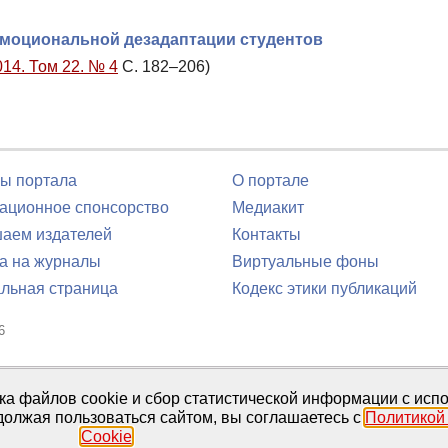
эмоциональной дезадаптации студентов
014. Том 22. № 4
С. 182–206)
ы портала
О портале
ционное спонсорство
Медиакит
аем издателей
Контакты
а на журналы
Виртуальные фоны
льная страница
Кодекс этики публикаций
6
юля 2016 г.
тка файлов cookie и сбор статистической информации с ис
должая пользоваться сайтом, вы соглашаетесь с
Политикой
Cookie
.