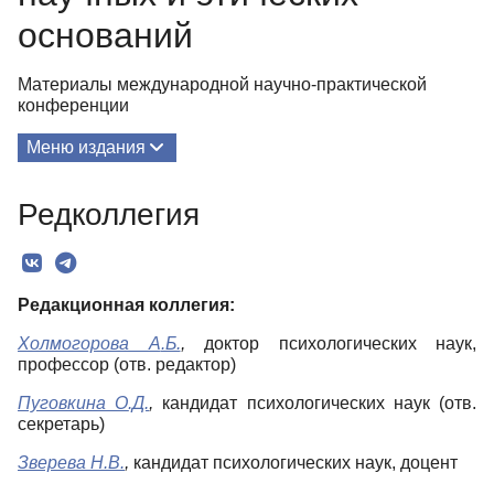
оснований
Материалы международной научно-практической
конференции
Меню издания
О Сборнике
Редколлегия
Редколлегия
Текст
Редакционная коллегия
:
Холмогорова А
.Б.
,
доктор психологических наук,
профессор (отв. редактор)
Пуговкина О
.Д.
,
кандидат психологических наук (отв.
секретарь)
Зверева Н
.В.
,
кандидат психологических наук, доцент