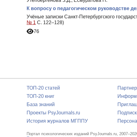
Утепбергенова З.Д., Есмуратова Н.
К вопросу о педагогическом руководстве д
Учёные записки Санкт-Петербургского государс
№ 1
С. 122–128)
76
ТОП-20 статей
Партнер
ТОП-20 книг
Информа
База знаний
Приглаш
Проекты PsyJournals.ru
Подписк
История журналов МГППУ
Персона
Портал психологических изданий PsyJournals.ru, 2007–202