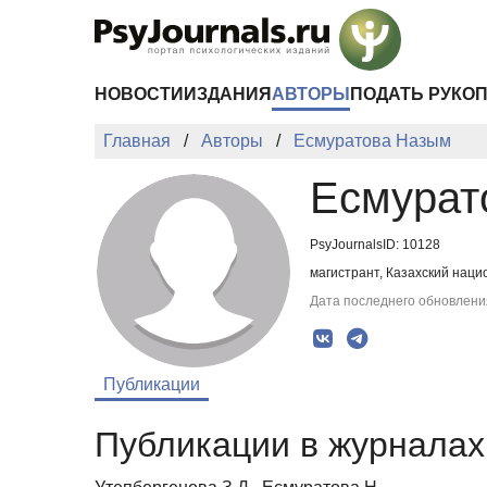
Перейти к основному содержанию
НОВОСТИ
ИЗДАНИЯ
АВТОРЫ
ПОДАТЬ РУКО
Главная
Авторы
Есмуратова Назым
Есмурат
PsyJournalsID: 10128
магистрант, Казахский наци
Дата последнего обновления
Публикации
Публикации в журналах 