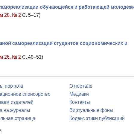
 самореализации обучающейся и работающей молодеж
м 28. № 2
С. 5–17)
шной самореализации студентов социономических и
м 26. № 2
С. 40–51)
ы портала
О портале
ционное спонсорство
Медиакит
аем издателей
Контакты
а на журналы
Виртуальные фоны
льная страница
Кодекс этики публикаций
6