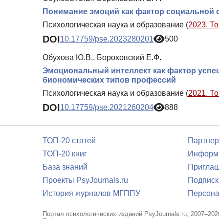
Понимание эмоций как фактор социальной
Психологическая наука и образование (
2023. То
DOI
10.17759/pse.2023280201
500
Обухова Ю.В., Бороховский Е.Ф.
Эмоциональный интеллект как фактор успе
биономических типов профессий
Психологическая наука и образование (
2021. То
DOI
10.17759/pse.2021260204
888
ТОП-20 статей
Партнер
ТОП-20 книг
Информа
База знаний
Приглаш
Проекты PsyJournals.ru
Подписк
История журналов МГППУ
Персона
Портал психологических изданий PsyJournals.ru, 2007–202