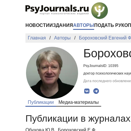
Перейти к основному содержанию
НОВОСТИ
ИЗДАНИЯ
АВТОРЫ
ПОДАТЬ РУКО
Главная
Авторы
Бороховский Евгений 
Борохов
PsyJournalsID: 10395
доктор психологических нау
Дата последнего обновления
Публикации
Медиа-материалы
Публикации в журналах 
Обухова Ю.В., Бороховский Е.Ф.