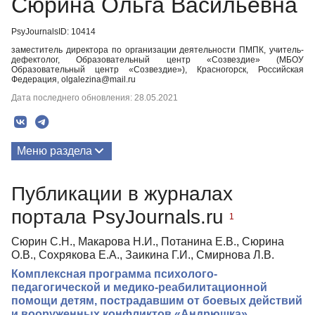
Сюрина Ольга Васильевна
PsyJournalsID: 10414
заместитель директора по организации деятельности ПМПК, учитель-
дефектолог, Образовательный центр «Созвездие» (МБОУ
Образовательный центр «Созвездие»), Красногорск, Российская
Федерация, olgalezina@mail.ru
Дата последнего обновления: 28.05.2021
Меню раздела
Публикации
Публикации в журналах
портала PsyJournals.ru
1
Сюрин С.Н., Макарова Н.И., Потанина Е.В., Сюрина
О.В., Сохрякова Е.А., Заикина Г.И., Смирнова Л.В.
Комплексная программа психолого-
педагогической и медико-реабилитационной
помощи детям, пострадавшим от боевых действий
и вооруженных конфликтов «Андрюшка»