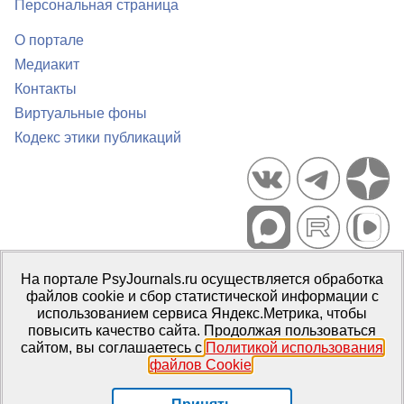
Персональная страница
О портале
Медиакит
Контакты
Виртуальные фоны
Кодекс этики публикаций
Портал психологических изданий PsyJournals.ru, 2007–2026
На портале PsyJournals.ru осуществляется обработка
Правила использования материалов
файлов cookie и сбор статистической информации с
Свидетельство регистрации СМИ
Эл № ФС77-66447 от 14 июля
использованием сервиса Яндекс.Метрика, чтобы
2016 г.
повысить качество сайта. Продолжая пользоваться
сайтом, вы соглашаетесь с
Политикой использования
Издатель:
ФГБОУ ВО МГППУ
файлов Cookie
.
Репозиторий открытого доступа