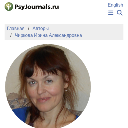
Перейти к основному содержанию
English
НОВОСТИ
Главная
Авторы
ИЗДАНИЯ
Чиркова Ирина Александровна
АВТОРЫ
ПОДАТЬ РУКОПИСЬ
БАЗА ЗНАНИЙ
КЛЮЧЕВЫЕ СЛОВА
Регистрация
Вход