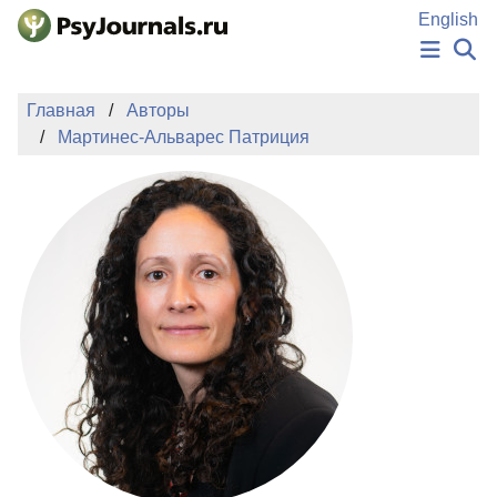
Перейти к основному содержанию
English
НОВОСТИ
Главная
Авторы
ИЗДАНИЯ
Мартинес-Альварес Патриция
АВТОРЫ
ПОДАТЬ РУКОПИСЬ
БАЗА ЗНАНИЙ
КЛЮЧЕВЫЕ СЛОВА
Регистрация
Вход