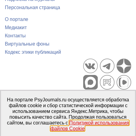
Персональная страница
О портале
Медиакит
Контакты
Виртуальные фоны
Кодекс этики публикаций
Портал психологических изданий PsyJournals.ru, 2007–2026
На портале PsyJournals.ru осуществляется обработка
Правила использования материалов
файлов cookie и сбор статистической информации с
Свидетельство регистрации СМИ
Эл № ФС77-66447 от 14 июля
использованием сервиса Яндекс.Метрика, чтобы
2016 г.
повысить качество сайта. Продолжая пользоваться
сайтом, вы соглашаетесь с
Политикой использования
Издатель:
ФГБОУ ВО МГППУ
файлов Cookie
.
Репозиторий открытого доступа