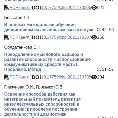
DOI
PDF (англ.)
10.17759/chp.2021170306
621
Бельская Т.В.
В поисках методологии обучения
дисциплинам на английском языке в вузе
С. 42–50
DOI
PDF (англ.)
10.17759/chp.2021170307
266
Солдатенкова Е.Н.
Преодоление смыслового барьера и
развитие способности к использованию
коммуникативных средств Часть I.
Проблема. Метод
С. 51–57
DOI
PDF (англ.)
10.17759/chp.2021170308
204
Глазунова О.И., Громыко Ю.В.
Освоение способов действия как
интегральный показатель развития
интеллектуальных способностей в
обучении: к проблеме построения
деятельностной диагностики