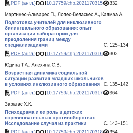
DOI
PDF (англ.)
10.17759/chp.2021170315
332
Мартинес-Альварес П., Лопес-Веласкес А., Каямаа А.
Подготовка учителей для инклюзивного
билингвального образования: опыт
организации лаборатории для
преодоления границ между
специализациями
С. 125–134
DOI
PDF (англ.)
10.17759/chp.2021170316
303
Юдина Т.А., Алехина С.В.
Возрастная динамика социальной
ситуации развития младших школьников
в условиях инклюзивного образования
С. 135–142
DOI
PDF (англ.)
10.17759/chp.2021170317
364
Зарагас Х.К.
Психодрама и ее роль в детских
соревновательных противоборствах.
Исследование случая из практики
С. 143–151
DOI
PDF (англ.)
10.17759/chp.2021170318
354