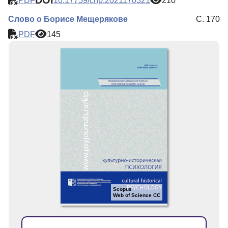
DOI
PDF
10.17759/chp.2021170321
210
Слово о Борисе Мещерякове
С. 170
PDF
145
Scopus
Web of Science CC