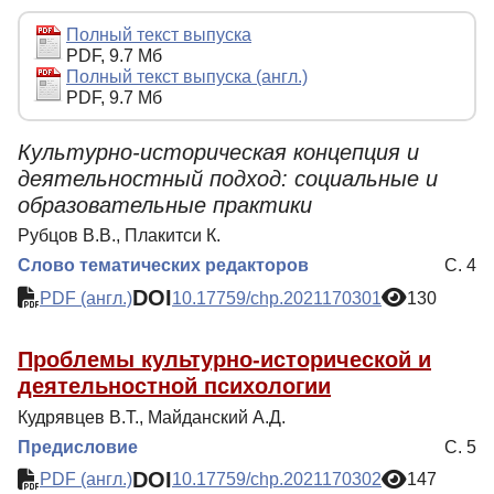
Редакционная политика
Полный текст выпуска
PDF, 9.7 Мб
Индексирование
Полный текст выпуска (англ.)
PDF, 9.7 Мб
Для авторов
Рубрики
Культурно-историческая концепция и
деятельностный подход: социальные и
Препринты
образовательные практики
Подписка
Рубцов В.В., Плакитси К.
Контакты
Слово тематических редакторов
С. 4
DOI
PDF (англ.)
10.17759/chp.2021170301
130
Проблемы культурно-исторической и
деятельностной психологии
Кудрявцев В.Т., Майданский А.Д.
Предисловие
С. 5
DOI
PDF (англ.)
10.17759/chp.2021170302
147