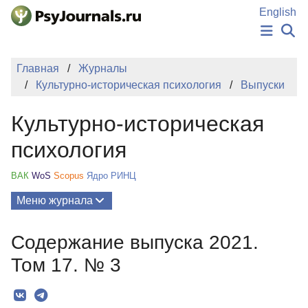
Перейти к основному содержанию
English
НОВОСТИ
Главная
Журналы
ИЗДАНИЯ
Культурно-историческая психология
Выпуски
АВТОРЫ
ПОДАТЬ РУКОПИСЬ
Культурно-историческая
БАЗА ЗНАНИЙ
КЛЮЧЕВЫЕ СЛОВА
психология
Регистрация
Вход
ВАК
WoS
Scopus
Ядро РИНЦ
Меню журнала
Выпуски
Содержание выпуска 2021.
О Журнале
Том 17. № 3
Миссия
Редколлегия