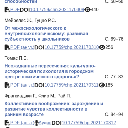
способностей
С. 58–68
DOI
PDF
10.17759/chp.2021170309
440
Мейрелес Ж., Гуццо Р.С.
От межпсихологического к
внутрипсихологическому: развивая
субъектность у школьников
С. 69–76
DOI
PDF (англ.)
10.17759/chp.2021170310
256
Томас П.Б.
Неожиданные пересечения: культурно-
историческая психология в городском
центре психического здоровья?
С. 77–83
DOI
PDF (англ.)
10.17759/chp.2021170311
185
Фрагкиадаки Г., Флир М., Рай П.
Коллективное воображение: зарождение и
развитие чувства коллективности в
раннем возрасте
С. 84–94
DOI
PDF (англ.)
Аудио
10.17759/chp.2021170312