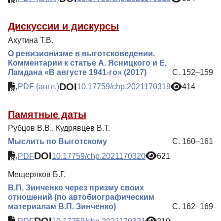
Дискуссии и дискурсы
Ахутина Т.В.
О ревизионизме в выготсковедении.
Комментарии к статье А. Ясницкого и Е.
Ламдана «В августе 1941-го» (2017)
С. 152–159
DOI
PDF (англ.)
10.17759/chp.2021170319
414
Памятные даты
Рубцов В.В., Кудрявцев В.Т.
Мыслить по Выготскому
С. 160–161
DOI
PDF
10.17759/chp.2021170320
621
Мещеряков Б.Г.
В.П. Зинченко через призму своих
отношений (по автобиографическим
материалам В.П. Зинченко)
С. 162–169