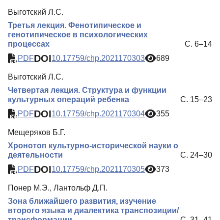
Выготский Л.С.
Третья лекция. Фенотипическое и
генотипическое в психологических
процессах
С. 6–14
DOI
PDF
10.17759/chp.2021170303
689
Выготский Л.С.
Четвертая лекция. Структура и функции
культурных операций ребенка
С. 15–23
DOI
PDF
10.17759/chp.2021170304
355
Мещеряков Б.Г.
Хронотоп культурно-исторической науки о
деятельности
С. 24–30
DOI
PDF
10.17759/chp.2021170305
373
Понер М.Э., Лантольф Д.П.
Зона ближайшего развития, изучение
второго языка и диалектика транспозиции/
трансформации
С. 31–41