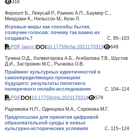
316
Ферхолт Б., Лекусай Р., Раинио А.П., Баумер С.,
Миядзаки К., Нильссон М., Коэн Л.
Игровые миры как способы бытия,
созвучие голосов: почему так важно их
создавать?
С. 95–103
DOI
PDF (англ.)
10.17759/chp.2021170313
649
Тучина О.Д., Холмогорова А.Б., Агибалова Т.В., Шустов
Д.И., Застрожин М.С., Рычкова О.В.
Прайминг культурных идентичностей в
самоопределяющих проекциях
будущего: результаты пилотного
поперечного онлайн-исследования
С. 104–114
DOI
PDF
10.17759/chp.2021170314
579
Радчикова Н.П., Одинцова М.А., Сорокова М.Г.
Предпосылки для принятия цифровой
образовательной среды в новых
культурно-исторических условиях
С. 115–124