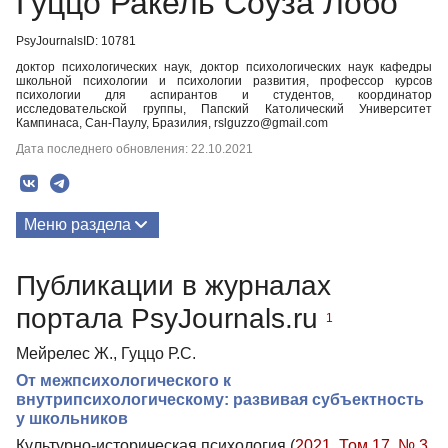
Гуццо Ракель Соуза Лобо
PsyJournalsID: 10781
доктор психологических наук, доктор психологических наук кафедры
школьной психологии и психологии развития, профессор курсов
психологии для аспирантов и студентов, координатор
исследовательской группы, Папский Католический Университет
Кампинаса, Сан-Паулу, Бразилия, rslguzzo@gmail.com
Дата последнего обновления: 22.10.2021
Меню раздела
Публикации
Публикации в журналах
портала PsyJournals.ru
1
Мейрелес Ж., Гуццо Р.С.
От межпсихологического к
внутрипсихологическому: развивая субъектность
у школьников
Культурно-историческая психология (
2021. Том 17. № 3