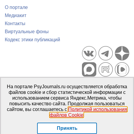
О портале
Медиакит
Контакты
Виртуальные фоны
Кодекс этики публикаций
Портал психологических изданий PsyJournals.ru, 2007–2026
На портале PsyJournals.ru осуществляется обработка
Правила использования материалов
файлов cookie и сбор статистической информации с
Свидетельство регистрации СМИ
Эл № ФС77-66447 от 14 июля
использованием сервиса Яндекс.Метрика, чтобы
2016 г.
повысить качество сайта. Продолжая пользоваться
сайтом, вы соглашаетесь с
Политикой использования
Издатель:
ФГБОУ ВО МГППУ
файлов Cookie
.
Репозиторий открытого доступа
Принять