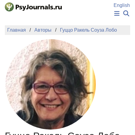
Перейти к основному содержанию
English
НОВОСТИ
Главная
Авторы
Гуццо Ракель Соуза Лобо
ИЗДАНИЯ
АВТОРЫ
ПОДАТЬ РУКОПИСЬ
БАЗА ЗНАНИЙ
КЛЮЧЕВЫЕ СЛОВА
Регистрация
Вход