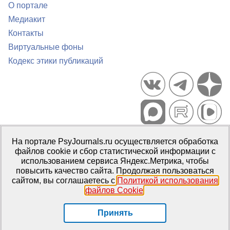
О портале
Медиакит
Контакты
Виртуальные фоны
Кодекс этики публикаций
Портал психологических изданий PsyJournals.ru, 2007–2026
На портале PsyJournals.ru осуществляется обработка
Правила использования материалов
файлов cookie и сбор статистической информации с
Свидетельство регистрации СМИ
Эл № ФС77-66447 от 14 июля
использованием сервиса Яндекс.Метрика, чтобы
2016 г.
повысить качество сайта. Продолжая пользоваться
сайтом, вы соглашаетесь с
Политикой использования
Издатель:
ФГБОУ ВО МГППУ
файлов Cookie
.
Репозиторий открытого доступа
Принять