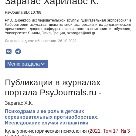
Зарагас Харилаос К.
PsyJournalsID: 10788
PhD, директор исследовательской группы “Двигательная экспрессия” в
Лаборатории искусства, двигательной экспрессии и их дидактического
применения; доцент кафедры физического воспитания и обучения,
Университет Янины, Эпир, Греция, hzaragas@uoi.gr
Дата последнего обновления: 26.10.2021
Меню раздела
Публикации
Публикации в журналах
портала PsyJournals.ru
1
Зарагас Х.К.
Психодрама и ее роль в детских
соревновательных противоборствах.
Исследование случая из практики
Культурно-историческая психология (
2021. Том 17. № 3