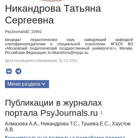
Никандрова Татьяна
Сергеевна
PsyJournalsID: 10942
кандидат педагогических наук, заведующий кафедрой
олигофренопедагогики и специальной психологии, ФГБОУ ВО
«Московский педагогический государственный университет», Москва,
Российская Федерация, ts.nikandrova@mpgu.su
Дата последнего обновления: 31.12.2021
Меню раздела
Публикации
Публикации в журналах
портала PsyJournals.ru
1
Алмазова А.А., Никандрова Т.С., Тушева Е.С., Хаустов
А.В.
Концептуальные подходы к разработке проекта