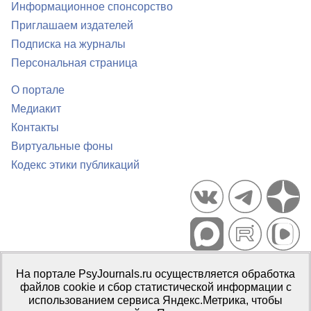
Информационное спонсорство
Приглашаем издателей
Подписка на журналы
Персональная страница
О портале
Медиакит
Контакты
Виртуальные фоны
Кодекс этики публикаций
Портал психологических изданий PsyJournals.ru, 2007–2026
На портале PsyJournals.ru осуществляется обработка
Правила использования материалов
файлов cookie и сбор статистической информации с
Свидетельство регистрации СМИ
Эл № ФС77-66447 от 14 июля
использованием сервиса Яндекс.Метрика, чтобы
2016 г.