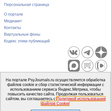
Персональная страница
О портале
Медиакит
Контакты
Виртуальные фоны
Кодекс этики публикаций
Портал психологических изданий PsyJournals.ru, 2007–2026
На портале PsyJournals.ru осуществляется обработка
Правила использования материалов
файлов cookie и сбор статистической информации с
Свидетельство регистрации СМИ
Эл № ФС77-66447 от 14 июля
использованием сервиса Яндекс.Метрика, чтобы
2016 г.
повысить качество сайта. Продолжая пользоваться
сайтом, вы соглашаетесь с
Политикой использования
Издатель:
ФГБОУ ВО МГППУ
файлов Cookie
.
Репозиторий открытого доступа