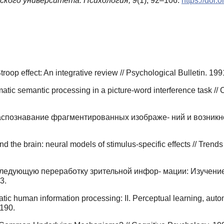
кого университета. Психология,
9
(1), 92–106.
https://doi
troop effect: An integrative review // Psychological Bulletin. 199
atic semantic processing in a picture-word interference task // 
спознавание фрагментированных изображе- ний и возникно
nd the brain: neural models of stimulus-specific effects // Trend
ледующую переработку зрительной инфор- мации: Изучение 
3.
tic human information processing: II. Perceptual learning, autom
–190.