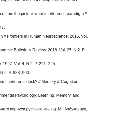
ce from the picture-word interference paradigm //
47.
tion // Frontiers in Human Neuroscience. 2016. Vol.
honomic Bulletin & Review. 2018. Vol. 25, N 2. P.
. 1997. Vol. 4, N 2. P. 221–225.
 N 6. P. 888–900.
rd interference task? // Memory & Cognition.
perimental Psychology: Learning, Memory, and
го корпуса русского языка). М.: Азбуковник,