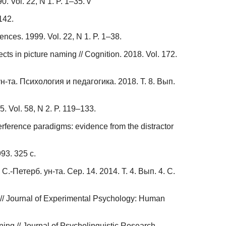
 Vol. 22, N 1. P. 1–35. v
142.
ences. 1999. Vol. 22, N 1. P. 1–38.
cts in picture naming // Cognition. 2018. Vol. 172.
-та. Психология и педагогика. 2018. Т. 8. Вып.
5. Vol. 58, N 2. P. 119–133.
terference paradigms: evidence from the distractor
3. 325 с.
-Петерб. ун-та. Сер. 14. 2014. Т. 4. Вып. 4. С.
uli // Journal of Experimental Psychology: Human
ning // Journal of Psycholinguistic Research.