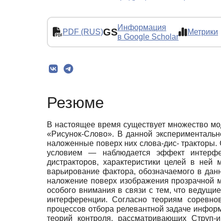
Информация
GS
PDF (RUS)
Метрики
в Google Scholar
Резюме
В настоящее время существует множество мо
«Рисунок-Слово». В данной экспериментально
наложенные поверх них слова-дис- тракторы.
условием — наблюдается эффект интерфер
дистракторов, характеристики целей в ней 
варьирование фактора, обозначаемого в дан
наложение поверх изображения прозрачной м
особого внимания в связи с тем, что ведущ
интерференции. Согласно теориям соревнов
процессов отбора релевантной задаче инфор
теорий контроля, рассматривающих Струп-