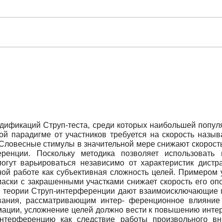
дификаций Струп-теста, среди которых наибольшей попул
й парадигме от участников требуется на скорость назыв
 Словесные стимулы в значительной мере снижают скорост
енции. Поскольку методика позволяет использовать 
могут варьироваться независимо от характеристик дистр
ной работе как субъективная сложность целей. Примером 
аски с закрашенными участками снижает скорость его оп
ие теории Струп-интерференции дают взаимоисключающие п
ания, рассматривающим интер- ференционное влияние 
мации, усложнение целей должно вести к повышению интер
интерференцию как следствие работы произвольного в