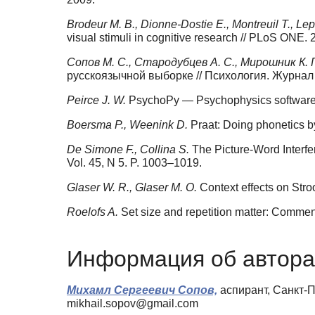
Brodeur M. B., Dionne-Dostie E., Montreuil T., L
visual stimuli in cognitive research // PLoS ONE. 
Сопов М. С., Стародубцев А. С., Мирошник К. 
русскоязычной выборке // Психология. Журна
Peirce J. W.
PsychoPy — Psychophysics software i
Boersma P., Weenink D.
Praat: Doing phonetics b
De Simone F., Collina S.
The Picture-Word Interfe
Vol. 45, N 5. P. 1003–1019.
Glaser W. R., Glaser M. O.
Context effects on Stro
Roelofs A.
Set size and repetition matter: Commen
Информация об автора
Михамл Сергеевич Сопов,
аспирант, Санкт-П
mikhail.sopov@gmail.com