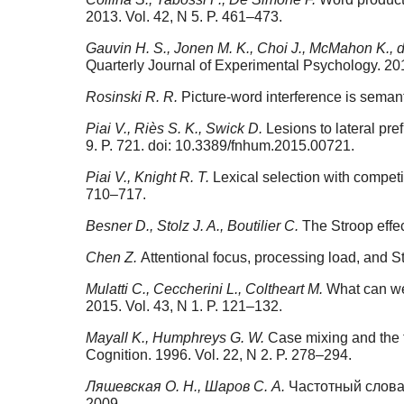
2013. Vol. 42, N 5. P. 461–473.
Gauvin H. S., Jonen M. K., Choi J., McMahon K., d
Quarterly Journal of Experimental Psychology. 2
Rosinski R. R.
Picture-word interference is seman
Piai V., Riès S. K., Swick D.
Lesions to lateral pre
9. P. 721. doi: 10.3389/fnhum.2015.00721.
Piai V., Knight R. T.
Lexical selection with competi
710–717.
Besner D., Stolz J. A., Boutilier C.
The Stroop effec
Chen Z.
Attentional focus, processing load, and S
Mulatti C., Ceccherini L., Coltheart M.
What can we 
2015. Vol. 43, N 1. P. 121–132.
Mayall K., Humphreys G. W.
Case mixing and the t
Cognition. 1996. Vol. 22, N 2. P. 278–294.
Ляшевская О. Н., Шаров С. А.
Частотный словар
2009.