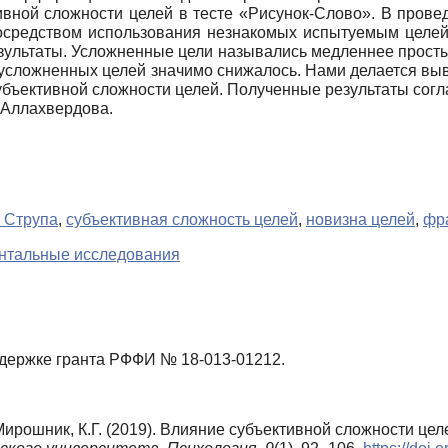
вной сложности целей в тесте «Рисунок-Слово». В прове
посредством использования незнакомых испытуемым целей 
зультаты. Усложненные цели назывались медленнее прост
усложненных целей значимо снижалось. Нами делается выв
ъективной сложности целей. Полученные результаты согла
. Аллахвердова.
т Струпа
,
субъективная сложность целей
,
новизна целей
,
фр
нтальные исследования
держке гранта РФФИ № 18-013-01212.
 Мирошник, К.Г. (2019). Влияние субъективной сложности це