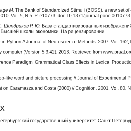
epage M.
The Bank of Standardized Stimuli (BOSS), a new set of 
2010. Vol. 5, N 5. P. e10773. doi: 10.1371/journal.pone.0010773
Г., Шиндриков Р. Ю.
База cтандартизированных изображений
л Высшей школы экономики. На рецензировании.
n Python // Journal of Neuroscience Methods. 2007. Vol. 162, 
y computer (Version 5.3.42). 2013. Retrieved from www.praat.or
rence Paradigm: Grammatical Class Effects in Lexical Productio
op-like word and picture processing // Journal of Experimental 
t on Caramazza and Costa (2000) // Cognition. 2001. Vol. 80, 
х
етербургский государственный университет, Санкт-Петербур