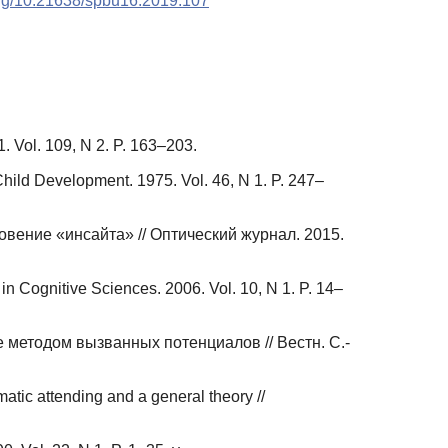
.org/10.21638/spbu16.2019.107
1. Vol. 109, N 2. P. 163–203.
Child Development. 1975. Vol. 46, N 1. P. 247–
вение «инсайта» // Оптический журнал. 2015.
s in Cognitive Sciences. 2006. Vol. 10, N 1. P. 14–
методом вызванных потенциалов // Вестн. С.-
atic attending and a general theory //