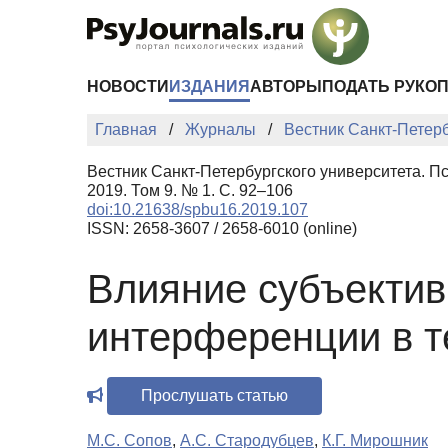
Перейти к основному содержанию
НОВОСТИ
ИЗДАНИЯ
АВТОРЫ
ПОДАТЬ РУКО
Главная
Журналы
Вестник Санкт-Петерб
Вестник Санкт-Петербургского университета. П
2019. Том 9. № 1. С. 92–106
doi:10.21638/spbu16.2019.107
ISSN: 2658-3607 / 2658-6010 (online)
Влияние субъектив
интерференции в т
Прослушать статью
М.С. Сопов
,
А.С. Стародубцев
,
К.Г. Мирошник