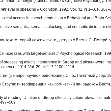
 Common Underlying Mechanisms? // Cognitive Psychology. 1990.
retrieval in speaking // Cognition. 1992. Vol. 42, N 1–3. P. 107–
 lexical access in speech production // Behavioral and Brain Sci
lative semantic, semantic blocking, and semantic distractor effe
тексте теорий лексического доступа // Вестн. С.-Петерб. ун
ce increases with target-set size // Psychological Research. 199
f processing affects interference in Stroop and picture-word in
oscience. 2014. Vol. 29, N 9. P. 1100–1114.
гии (в жанре научной революции). СПб.: Печатный двор, 199
Струпа: интерференция как логический па- радокс // Вестн. С.
ity of reading: Dilution of Stroop effects by colorirrelevant stim
. 497–509.
on and the picture-word interference paradigm: The role of lear