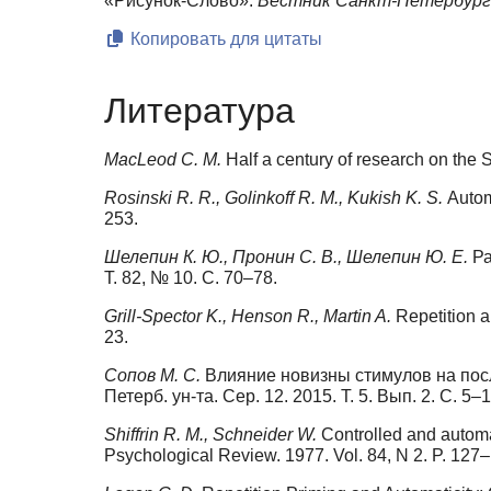
«Рисунок-Слово».
Вестник Санкт-Петербургс
Копировать для цитаты
Литература
MacLeod C. M.
Half a century of research on the S
Rosinski R. R., Golinkoff R. M., Kukish K. S.
Autom
253.
Шелепин К. Ю., Пронин С. В., Шелепин Ю. Е.
Ра
Т. 82, № 10. С. 70–78.
Grill-Spector K., Henson R., Martin A.
Repetition a
23.
Сопов М. С.
Влияние новизны стимулов на пос
Петерб. ун-та. Сер. 12. 2015. Т. 5. Вып. 2. С. 5–1
Shiffrin R. M., Schneider W.
Controlled and automa
Psychological Review. 1977. Vol. 84, N 2. P. 127