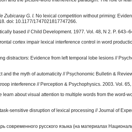
e Zubicaray G. I.
No lexical competition without priming: Eviden
018. doi: 10.1177/1747021817747266.
tically based // Child Development. 1977. Vol. 48, N 2. P. 643–6
frontal cortex impair lexical interference control in word produc
ng distractors: Evidence from left temporal lobe lesions // Psyc
t and the myth of automaticity // Psychonomic Bulletin & Review
troop interference // Perception & Psychophysics. 2003. Vol. 65,
learn about visual attention to multiple words from the word-wo
ask-sensitive disruption of lexical processing // Journal of Ex
ь современного русского языка (на материалах Национально