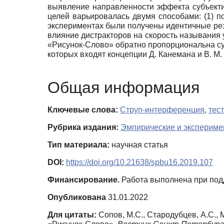
выявление направленности эффекта субъекти
целей варьировалась двумя способами: (1) 
экспериментах были получены идентичные ре
влияние дистракторов на скорость называния 
«Рисунок-Слово» обратно пропорциональна суб
которых входят концепции Д. Канемана и В. М
Общая информация
Ключевые слова:
Струп-интерференция
,
тес
Рубрика издания:
Эмпирические и экспериме
Тип материала:
научная статья
DOI:
https://doi.org/10.21638/spbu16.2019.107
Финансирование.
Работа выполнена при под
Опубликована
31.01.2022
Для цитаты:
Сопов, М.С., Стародубцев, А.С.,