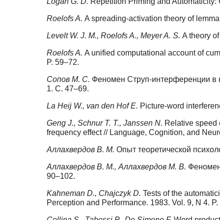
Logan G. D.
Repetition Priming and Automaticity:
Roelofs A.
A spreading-activation theory of lemma 
Levelt W. J. M., Roelofs A., Meyer A. S.
A theory of
Roelofs A.
A unified computational account of cumu
P. 59–72.
Сопов М. С.
Феномен Струп-интерференции в кон
1. С. 47–69.
La Heij W., van den Hof E.
Picture-word interferen
Geng J., Schnur T. T., Janssen N.
Relative speed o
frequency effect // Language, Cognition, and Neur
Аллахвердов В. М.
Опыт теоретической психоло
Аллахвердов В. М., Аллахвердов М. В.
Феномен 
90–102.
Kahneman D., Chajczyk D.
Tests of the automatic
Perception and Performance. 1983. Vol. 9, N 4. P
Collina S., Tabossi P., De Simone F.
Word producti