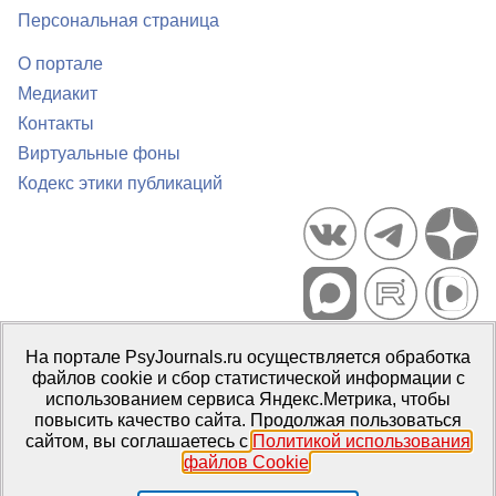
Персональная страница
О портале
Медиакит
Контакты
Виртуальные фоны
Кодекс этики публикаций
Портал психологических изданий PsyJournals.ru, 2007–2026
На портале PsyJournals.ru осуществляется обработка
Правила использования материалов
файлов cookie и сбор статистической информации с
Свидетельство регистрации СМИ
Эл № ФС77-66447 от 14 июля
использованием сервиса Яндекс.Метрика, чтобы
2016 г.
повысить качество сайта. Продолжая пользоваться
сайтом, вы соглашаетесь с
Политикой использования
Издатель:
ФГБОУ ВО МГППУ
файлов Cookie
.
Репозиторий открытого доступа