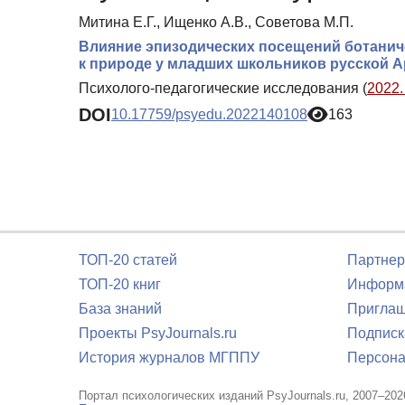
Митина Е.Г., Ищенко А.В., Советова М.П.
Влияние эпизодических посещений ботанич
к природе у младших школьников русской А
Психолого-педагогические исследования (
2022.
DOI
10.17759/psyedu.2022140108
163
ТОП-20 статей
Партнер
ТОП-20 книг
Информа
База знаний
Приглаш
Проекты PsyJournals.ru
Подписк
История журналов МГППУ
Персона
Портал психологических изданий PsyJournals.ru, 2007–202