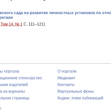
еского сада на развитие личностных установок по от
рктики
 Том 14. № 1
С. 111–121)
ы портала
О портале
ционное спонсорство
Медиакит
аем издателей
Контакты
а на журналы
Виртуальные фоны
льная страница
Кодекс этики публикаций
6