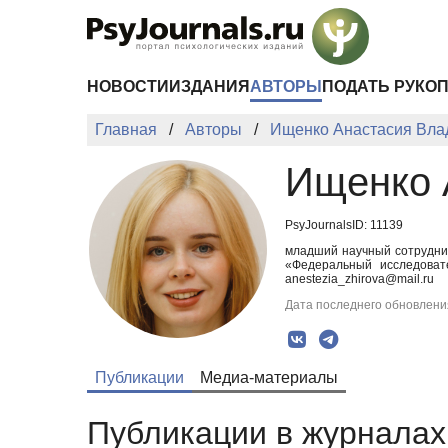
Перейти к основному содержанию
НОВОСТИ
ИЗДАНИЯ
АВТОРЫ
ПОДАТЬ РУКО
Главная
Авторы
Ищенко Анастасия Вла
Ищенко 
PsyJournalsID: 11139
младший научный сотрудник
«Федеральный исследоват
anestezia_zhirova@mail.ru
Дата последнего обновления
Публикации
Медиа-материалы
Публикации в журналах 