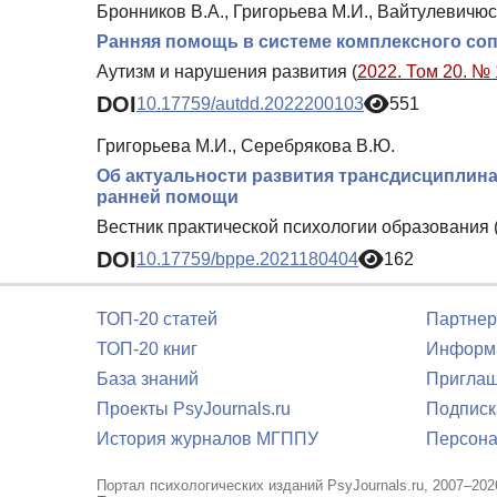
Бронников В.А., Григорьева М.И., Вайтулевичюс
Ранняя помощь в системе комплексного соп
Аутизм и нарушения развития (
2022. Том 20. № 
DOI
10.17759/autdd.2022200103
551
Григорьева М.И., Серебрякова В.Ю.
Об актуальности развития трансдисциплин
ранней помощи
Вестник практической психологии образования 
DOI
10.17759/bppe.2021180404
162
ТОП-20 статей
Партнер
ТОП-20 книг
Информа
База знаний
Приглаш
Проекты PsyJournals.ru
Подписк
История журналов МГППУ
Персона
Портал психологических изданий PsyJournals.ru, 2007–202