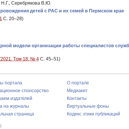
 Н.Г., Серебрякова В.Ю.
ровождения детей с РАС и их семей в Пермском крае
1
С. 20–28)
арной модели организации работы специалистов служ
(
2021. Том 18. № 4
С. 45–51)
ы портала
О портале
ционное спонсорство
Медиакит
аем издателей
Контакты
а на журналы
Виртуальные фоны
льная страница
Кодекс этики публикаций
6