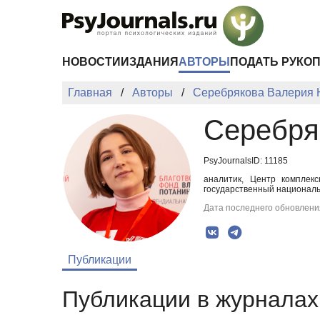
Перейти к основному содержанию
НОВОСТИ
ИЗДАНИЯ
АВТОРЫ
ПОДАТЬ РУКО
Главная
Авторы
Серебрякова Валерия
Серебря
PsyJournalsID: 11185
аналитик, Центр комплек
государственный националь
Дата последнего обновления
Публикации
Публикации в журналах 