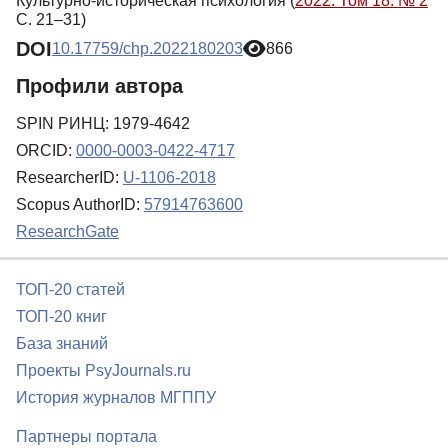
Культурно-историческая психология (
2022. Том 18. № 2
С. 21–31)
DOI
10.17759/chp.2022180203
866
Профили автора
SPIN РИНЦ: 1979-4642
ORCID:
0000-0003-0422-4717
ResearcherID:
U-1106-2018
Scopus AuthorID:
57914763600
ResearchGate
ТОП-20 статей
ТОП-20 книг
База знаний
Проекты PsyJournals.ru
История журналов МГППУ
Партнеры портала