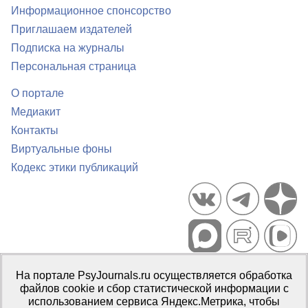
Информационное спонсорство
Приглашаем издателей
Подписка на журналы
Персональная страница
О портале
Медиакит
Контакты
Виртуальные фоны
Кодекс этики публикаций
Портал психологических изданий PsyJournals.ru, 2007–2026
На портале PsyJournals.ru осуществляется обработка
Правила использования материалов
файлов cookie и сбор статистической информации с
Свидетельство регистрации СМИ
Эл № ФС77-66447 от 14 июля
использованием сервиса Яндекс.Метрика, чтобы