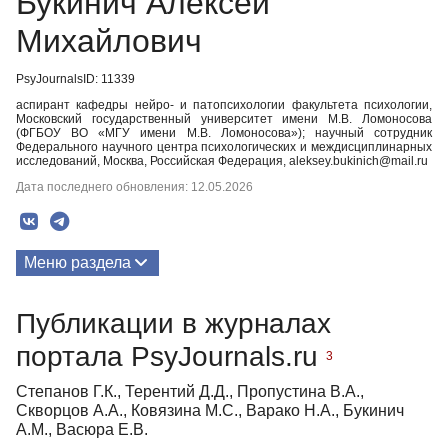
Букинич Алексей
Михайлович
PsyJournalsID: 11339
аспирант кафедры нейро- и патопсихологии факультета психологии,
Московский государственный университет имени М.В. Ломоносова
(ФГБОУ ВО «МГУ имени М.В. Ломоносова»); научный сотрудник
Федерального научного центра психологических и междисциплинарных
исследований, Москва, Российская Федерация, aleksey.bukinich@mail.ru
Дата последнего обновления: 12.05.2026
Меню раздела
Публикации
Публикации в журналах
портала PsyJournals.ru
3
Степанов Г.К., Терентий Д.Д., Пропустина В.А.,
Скворцов А.А., Ковязина М.С., Варако Н.А., Букинич
А.М., Васюра Е.В.