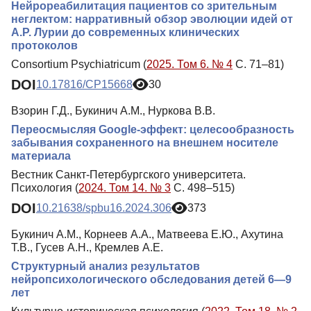
Нейрореабилитация пациентов со зрительным
неглектом: нарративный обзор эволюции идей от
А.Р. Лурии до современных клинических
протоколов
Consortium Psychiatricum (
2025. Том 6. № 4
С. 71–81)
DOI
10.17816/CP15668
30
Взорин Г.Д., Букинич А.М., Нуркова В.В.
Переосмысляя Google-эффект: целесообразность
забывания сохраненного на внешнем носителе
материала
Вестник Санкт-Петербургского университета.
Психология (
2024. Том 14. № 3
С. 498–515)
DOI
10.21638/spbu16.2024.306
373
Букинич А.М., Корнеев А.А., Матвеева Е.Ю., Ахутина
Т.В., Гусев А.Н., Кремлев А.Е.
Структурный анализ результатов
нейропсихологического обследования детей 6—9
лет