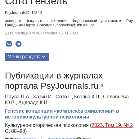
Сото Гензель
PsyJournalsID: 11340
аспирант, факультет психологии, Федеральный университет Риу-
Гранди-ду-Норти, Бразилия, hanselsh@ufrn.edu.br
Дата последнего обновления: 07.11.2023
Меню раздела
Публикации
Публикации в журналах
портала PsyJournals.ru
2
Паула П.А., Хазин И., Сото Г., Коэльо К.П., Соловьева
Ю.В., Андраде К.Н.
Генезис концепции «комплекса оживления» в
историко-культурной психологии
Культурно-историческая психология (
2023. Том 19. № 2
С. 88–98)