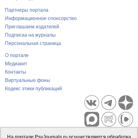
Партнеры портала
Информационное спонсорство
Приглашаем издателей
Подписка на журналы
Персональная страница
О портале
Медиакит
Контакты
Виртуальные фоны
Кодекс этики публикаций
Портал психологических изданий PsyJournals.ru, 2007–2026
На портале PsyJournals.ru осуществляется обработка