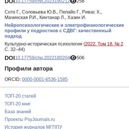
DOI
10.17759/chp.2023190212
258
Сото Г., Соловьева Ю.В., Пелайо Г., Ривас Х.,
Мачинская Р.И., Кинтанар Л., Хазин И.
Нейропсихологические и электрофизиологические
профили у подростков с СДВГ: качественный
подход
Культурно-историческая психология (
2022. Том 18. № 2
С. 32–44)
DOI
10.17759/chp.2022180204
506
Профили автора
ORCID:
0000-0001-6536-1585
ТОП-20 статей
ТОП-20 книг
База знаний
Проекты PsyJournals.ru
История журналов МГППУ