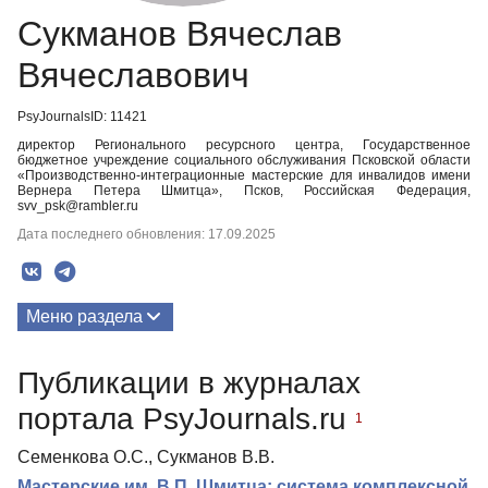
Сукманов Вячеслав
Вячеславович
PsyJournalsID: 11421
директор Регионального ресурсного центра, Государственное
бюджетное учреждение социального обслуживания Псковской области
«Производственно-интеграционные мастерские для инвалидов имени
Вернера Петера Шмитца», Псков, Российская Федерация,
svv_psk@rambler.ru
Дата последнего обновления: 17.09.2025
Меню раздела
Публикации
Публикации в журналах
портала PsyJournals.ru
1
Семенкова О.С., Сукманов В.В.
Мастерские им. В.П. Шмитца: система комплексной