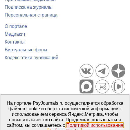
Подписка на журналы
Персональная страница
О портале
Медиакит
Контакты
Виртуальные фоны
Кодекс этики публикаций
Портал психологических изданий PsyJournals.ru, 2007–2026
На портале PsyJournals.ru осуществляется обработка
Правила использования материалов
файлов cookie и сбор статистической информации с
Свидетельство регистрации СМИ
Эл № ФС77-66447 от 14 июля
использованием сервиса Яндекс.Метрика, чтобы
2016 г.
повысить качество сайта. Продолжая пользоваться
сайтом, вы соглашаетесь с
Политикой использования
Издатель:
ФГБОУ ВО МГППУ