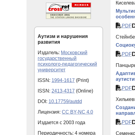
Киселев
Мультис
особен
PDF
Аутизм и нарушения
Стейнбер
развития
Социоку
Издатель:
Московский
PDF
государственный
психолого-педагогический
Панцырь
университет
Адаптив
аутисти
ISSN:
1994-1617
(Print)
PDF
ISSN:
2413-4317
(Online)
Хилькеви
DOI:
10.17759/autdd
Создани
Лицензия:
CC BY-NC 4.0
направ
PDF
Издается с
2003
года
Периодичность: 4 номера
Семенко