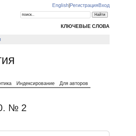
English
|
Регистрация
Вход
КЛЮЧЕВЫЕ СЛОВА
и
тия
итика
Индексирование
Для авторов
0. № 2