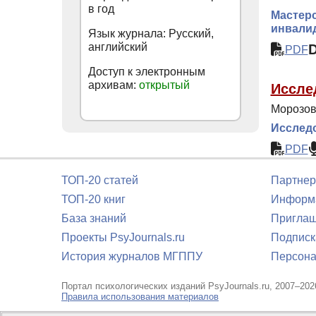
в год
Мастерс
инвали
Язык журнала: Русский,
английский
PDF
Доступ к электронным
архивам:
открытый
Иссле
Морозов 
Исследо
PDF
ТОП-20 статей
Партнер
ТОП-20 книг
Информа
База знаний
Приглаш
Проекты PsyJournals.ru
Подписк
История журналов МГППУ
Персона
Портал психологических изданий PsyJournals.ru, 2007–202
Правила использования материалов