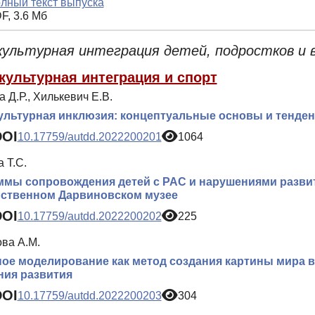
лный текст выпуска
F, 3.6 Мб
ультурная интеграция детей, подростков и в
культурная интеграция и спорт
 Д.Р., Хилькевич Е.В.
льтурная инклюзия: концептуальные основы и тенден
DOI
10.17759/autdd.2022200201
1064
 Т.С.
мы сопровождения детей с РАС и нарушениями развит
рственном Дарвиновском музее
DOI
10.17759/autdd.2022200202
225
ва А.М.
ое моделирование как метод создания картины мира 
ния развития
DOI
10.17759/autdd.2022200203
304