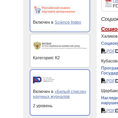
По
PD
Социок
Включен в
Science Index
Социо
Халикова
Социоку
PDF
Категория: К2
Кубасова
Програм
Госуда
PDF
Щербако
Включен в
«Белый список»
научных журналов
Наглядн
наруше
2 уровень
PDF