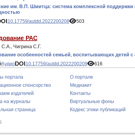
кие им. В.П. Шмитца: система комплексной поддержки
дностью
DOI
10.17759/autdd.2022200208
503
дование РАС
С.А., Чигрина С.Г.
вание особенностей семьей, воспитывающих детей с
DOI
Аудио
10.17759/autdd.2022200209
616
ы портала
О портале
ционное спонсорство
Медиакит
аем издателей
Контакты
а на журналы
Виртуальные фоны
льная страница
Кодекс этики публикаций
6