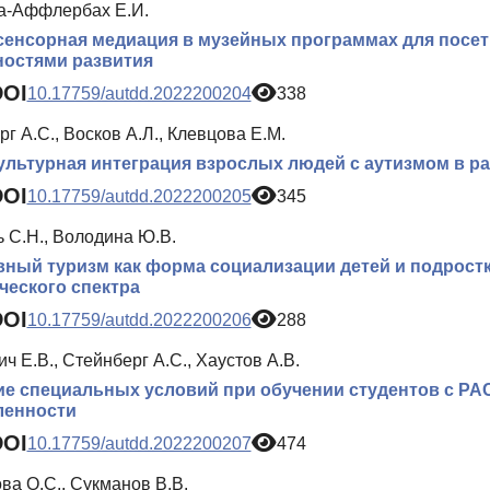
а-Аффлербах Е.И.
енсорная медиация в музейных программах для посет
ностями развития
DOI
10.17759/autdd.2022200204
338
г А.С., Восков А.Л., Клевцова Е.М.
льтурная интеграция взрослых людей с аутизмом в ра
DOI
10.17759/autdd.2022200205
345
 С.Н., Володина Ю.В.
ный туризм как форма социализации детей и подрост
ческого спектра
DOI
10.17759/autdd.2022200206
288
ч Е.В., Стейнберг А.С., Хаустов А.В.
е специальных условий при обучении студентов с РА
ленности
DOI
10.17759/autdd.2022200207
474
ва О.С., Сукманов В.В.