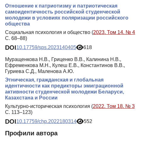
Отношение к патриотизму и патриотическая
самоидентичность российской студенческой
молодежи в условиях поляризации российского
общества
Социальная психология и общество (
2023. Том 14. № 4
С. 68–88)
DOI
10.17759/sps.2023140405
618
Муращенкова Н.В., Гриценко В.В., Калинина Н.В.,
Ефременкова М.Н., Кулеш Е.В., Константинов В.В.,
Гуриева С.Д., Маленова А.Ю.
Этническая, гражданская и глобальная
идентичности как предикторы эмиграционной
активности студенческой молодежи Беларуси,
Казахстана и России
Культурно-историческая психология (
2022. Том 18. № 3
С. 113–123)
DOI
10.17759/chp.2022180314
552
Профили автора