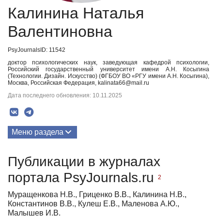
Калинина Наталья
Валентиновна
PsyJournalsID: 11542
доктор психологических наук, заведующая кафедрой психологии,
Российский государственный университет имени А.Н. Косыгина
(Технологии. Дизайн. Искусство) (ФГБОУ ВО «РГУ имени А.Н. Косыгина),
Москва, Российская Федерация, kalinata66@mail.ru
Дата последнего обновления: 10.11.2025
Меню раздела
Публикации
Публикации в журналах
портала PsyJournals.ru
2
Муращенкова Н.В., Гриценко В.В., Калинина Н.В.,
Константинов В.В., Кулеш Е.В., Маленова А.Ю.,
Малышев И.В.