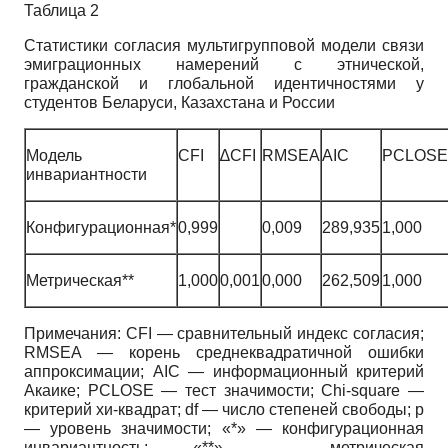
Таблица 2
Статистики согласия мультигрупповой модели связи
эмиграционных намерений с этнической,
гражданской и глобальной идентичностями у
студентов Беларуси, Казахстана и России
Модель
CFI
∆CFI
RMSEA
AIC
PCLOSE
инвариантности
Конфигурационная*
0,999
0,009
289,935
1,000
Метрическая**
1,000
0,001
0,000
262,509
1,000
Примечания: CFI — сравнительный индекс согласия;
RMSEA — корень среднеквадратичной ошибки
аппроксимации; AIC — информационный критерий
Акаике; PCLOSE — тест значимости; Chi-square —
критерий хи-квадрат; df — число степеней свободы; p
— уровень значимости; «*» — конфигурационная
инвариантность; «**» — метрическая