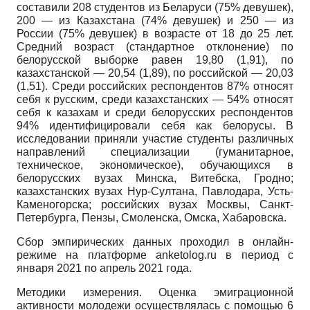
составили 208 студентов из Беларуси (75% девушек),
200 — из Казахстана (74% девушек) и 250 — из
России (75% девушек) в возрасте от 18 до 25 лет.
Средний возраст (стандартное отклонение) по
белорусской выборке равен 19,80 (1,91), по
казахстанской — 20,54 (1,89), по российской — 20,03
(1,51). Среди российских респондентов 87% относят
себя к русским, среди казахстанских — 54% относят
себя к казахам и среди белорусских респондентов
94% идентифицировали себя как белорусы. В
исследовании приняли участие студенты различных
направлений специализации (гуманитарное,
техническое, экономическое), обучающихся в
белорусских вузах Минска, Витебска, Гродно;
казахстанских вузах Нур-Султана, Павлодара, Усть-
Каменогорска; российских вузах Москвы, Санкт-
Петербурга, Пензы, Смоленска, Омска, Хабаровска.
Сбор эмпирических данных проходил в онлайн-
режиме на платформе anketolog.ru в период с
января 2021 по апрель 2021 года.
Методики измерения. Оценка эмиграционной
активности молодежи осуществлялась с помощью 6