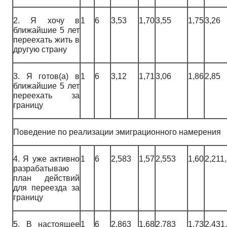
2. Я хочу в
1
6
3,53
1,70
3,55
1,75
3,26
ближайшие 5 лет
переехать жить в
другую страну
3. Я готов(а) в
1
6
3,12
1,71
3,06
1,86
2,85
ближайшие 5 лет
переехать за
границу
Поведение по реализации эмиграционного намерения
4. Я уже активно
1
6
2,583
1,57
2,553
1,60
2,211
разрабатываю
план действий
для переезда за
границу
5. В настоящее
1
6
2,863
1,68
2,783
1,73
2,431