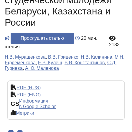
студенческой молодежи
Беларуси, Казахстана и
России
Прослушать статью
20 мин.
2183
чтения
Н.В. Муращенкова
,
В.В. Гриценко
,
Н.В. Калинина
,
М.Н.
Ефременкова
,
Е.В. Кулеш
,
В.В. Константинов
,
С.Д.
Гуриева
,
А.Ю. Маленова
PDF (RUS)
PDF (ENG)
Информация
GS
в Google Scholar
Метрики