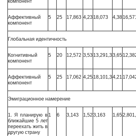
компонент
Аффективный
5
25
17,863
4,23
18,073
4,38
16,57
компонент
Глобальная идентичность
Когнитивный
5
20
12,572
3,53
13,291,3
3,65
12,38
компонент
Аффективный
5
25
17,062
4,25
18,101,3
4,21
17,04
компонент
Эмиграционное намерение
1. Я планирую в
1
6
3,143
1,52
3,163
1,65
2,801
ближайшие 5 лет
переехать жить в
другую страну