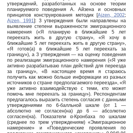
утверждений, разработанных на основе теории
планируемого поведения А. Айзена и основных
принципов конструирования методик
[
Ajzen, 2002
;
Ajzen, 1991
]
: 3 утверждения были направлены на
выявление степени выраженности эмиграционного
намерения («Я планирую в ближайшие 5 лет
переехать жить в другую страну», «Я хочу в
ближайшие 5 лет переехать жить в другую страну»,
«Я готов(а) в ближайшие 5 лет переехать за
границу»), а 3 утверждения — на оценку поведения
по реализации эмиграционного намерения («Я уже
активно разрабатываю план действий для переезда
за границу», «В настоящее время я стараюсь
получить как можно больше информации из разных
источников о стране предполагаемого переезда», «Я
уже активно взаимодействую с теми, кто может
помочь мне переехать за границу»). Респондентам
предлагалось выразить степень согласия с данными
утверждениями по 6-балльной шкале (от 1 —
абсолютно не согласен(на) до 6 — абсолютно
согласен(на). Показатели α-Кронбаха по шкалам
(среднее по трем утверждениям) «Эмиграционное
намерение» и «Поведенческие проявления по