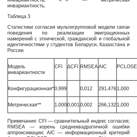
инвариантность.
Таблица 3
Статистики согласия мультигрупповой модели связи
поведения по реализации эмиграционных
намерений с этнической, гражданской и глобальной
идентичностями у студентов Беларуси, Казахстана и
России
Модель
CFI
∆CFI
RMSEA
AIC
PCLOSE
инвариантности
Конфигурационная*
0,999
0,012
291,476
1,000
Метрическая**
1,000
0,001
0,002
266,132
1,000
Примечания: CFI — сравнительный индекс согласия;
RMSEA — корень среднеквадратичной ошибки
аппроксимации; AIC — информационный критерий