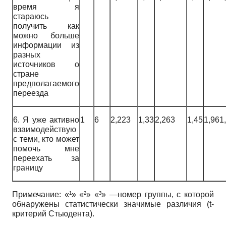
время я
стараюсь
получить как
можно больше
информации из
разных
источников о
стране
предполагаемого
переезда
6. Я уже активно
1
6
2,223
1,33
2,263
1,45
1,961
взаимодействую
с теми, кто может
помочь мне
переехать за
границу
Примечание: «¹» «²» «³» —номер группы, с которой
обнаружены статистически значимые различия (t-
критерий Стьюдента).