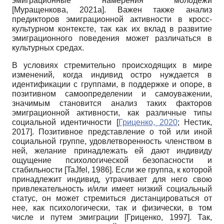
эмиграционные намерения молодежи
[
Муращенкова, 2021а
]
. Важен также анализ
предикторов эмиграционной активности в кросс-
культурном контексте, так как их вклад в развитие
эмиграционного поведения может различаться в
культурных средах.
В условиях стремительно происходящих в мире
изменений, когда индивид остро нуждается в
идентификации с группами, в поддержке и опоре, в
позитивном самоопределении и самоуважении,
значимым становится анализ таких факторов
эмиграционной активности, как различные типы
социальной идентичности
[
Гриценко, 2020
;
Нестик,
2017
]
. Позитивное представление о той или иной
социальной группе, удовлетворенность членством в
ней, желание принадлежать ей дают индивиду
ощущение психологической безопасности и
стабильности
[
TaJfel, 1986
]
. Если же группа, к которой
принадлежит индивид, утрачивает для него свою
привлекательность и/или имеет низкий социальный
статус, он может стремиться дистанцироваться от
нее, как психологически, так и физически, в том
числе и путем эмиграции
[
Гриценко, 1997
]
. Так,