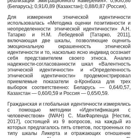
реализации эмиграционного намерения»: 0,90/0,86
(Беларусь); 0,91/0,89 (Казахстан); 0,88/0,87 (Россия).
Для измерения этнической идентичности
использовалась «Методика оценки позитивности и
неопределенности этнической идентичности» А.Н.
Татарко и Н.М. Лебедевой
[
Татарко, 2011
]
,
включающая две шкалы, позволяющие оценить
эмоциональную окрашенность этнической
идентичности и то, насколько ясно индивид осознает
себя представителем своего этноса. Анализ
надежности-согласованности шкал «Валентность
этнической идентичности» и «Определенность
этнической идентичности» продемонстрировал
приемлемые показатели α-Кронбаха для трех
выборок соответственно: Беларусь — 0,64/0,57,
Казахстан — 0,60/0,59 и Россия — 0,65/0,59.
Гражданская и глобальная идентичности измерялись
с помощью методики «Идентификация с
человечеством» (IWAH) С. МакФарленда
[
Нестик,
2017
]
, состоящей из 9 вопросов, на каждый из
которых предлагалось пять ответов, построенных по
типу шкалы Ликерта и отражающих отношение