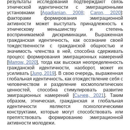
результаты исследований подтверждают связь
этнической идентичности с эмиграционными
установками
[
Agadjanian, 2008
;
Caron, 2020
]
:
факторами формирования эмиграционной
активности может выступать принадлежность к
этническому меньшинству и степень
воспринимаемой дискриминации. Выраженная
гражданская идентичность, как осознание своей
тождественности с гражданской общностью и
значимость членства в ней, способна сдерживать
процесс формирования эмиграционных намерений
[
Marrow, 2020
]
, тогда как высокая неопределенность
гражданской идентичности, наоборот, может их
усиливать
[
Jung, 2019
]
. В свою очередь, выраженная
глобальная идентичность, как отождествление себя с
человечеством и разделение космополитических
ценностей, способна стимулировать развитие
эмиграционных намерений
[
Сычев, 2021
]
. Таким
образом, этническая, гражданская и глобальная
идентичности являются психологическими
конструктами, которые могут способствовать или
препятствовать формированию эмиграционной
активности молодежи.