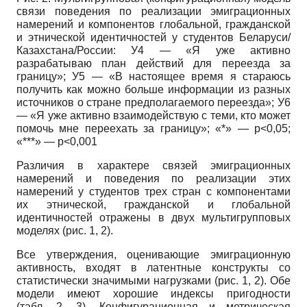
связи поведения по реализации эмиграционных
намерений и компонентов глобальной, гражданской
и этнической идентичностей у студентов Беларуси/
Казахстана/России: У4 — «Я уже активно
разрабатываю план действий для переезда за
границу»; У5 — «В настоящее время я стараюсь
получить как можно больше информации из разных
источников о стране предполагаемого переезда»; У6
— «Я уже активно взаимодействую с теми, кто может
помочь мне переехать за границу»; «*» — p<0,05;
«***» — p<0,001
Различия в характере связей эмиграционных
намерений и поведения по реализации этих
намерений у студентов трех стран с компонентами
их этнической, гражданской и глобальной
идентичностей отражены в двух мультигрупповых
моделях (рис. 1, 2).
Все утверждения, оценивающие эмиграционную
активность, входят в латентные конструкты со
статистически значимыми нагрузками (рис. 1, 2). Обе
модели имеют хорошие индексы пригодности
(табл. 2, 3). Конфигурационная и метрическая