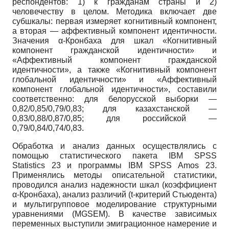
респондентов: 1) к гражданам страны и 2)
человечеству в целом. Методика включает две
субшкалы: первая измеряет когнитивный компонент,
а вторая — аффективный компонент идентичности.
Значения α-Кронбаха для шкал «Когнитивный
компонент гражданской идентичности» и
«Аффективный компонент гражданской
идентичности», а также «Когнитивный компонент
глобальной идентичности» и «Аффективный
компонент глобальной идентичности», составили
соответственно: для белорусской выборки —
0,82/0,85/0,79/0,83; для казахстанской —
0,83/0,88/0,87/0,85; для российской —
0,79/0,84/0,74/0,83.
Обработка и анализ данных осуществлялись с
помощью статистического пакета IBM SPSS
Statistics 23 и программы IBM SPSS Amos 23.
Применялись методы описательной статистики,
проводился анализ надежности шкал (коэффициент
α-Кронбаха), анализ различий (t-критерий Cтьюдента)
и мультигрупповое моделирование структурными
уравнениями (MGSEM). В качестве зависимых
переменных выступили эмиграционное намерение и