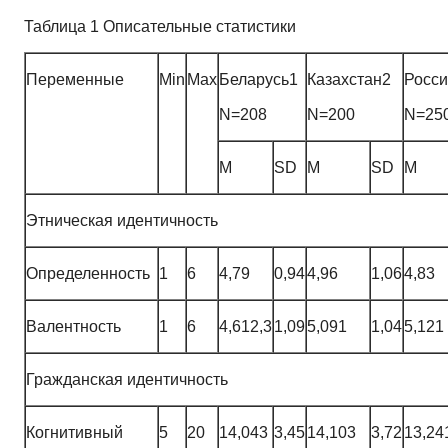
Таблица 1 Описательные статистики
Переменные
Min
Max
Беларусь1
Казахстан2
Росс
N=208
N=200
N=25
M
SD
M
SD
M
Этническая идентичность
Определенность
1
6
4,79
0,94
4,96
1,06
4,83
Валентность
1
6
4,612,3
1,09
5,091
1,04
5,121
Гражданская идентичность
Когнитивный
5
20
14,043
3,45
14,103
3,72
13,24