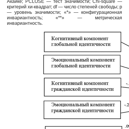
Акаике; PCLOSE — тест значимости; Chi-square —
критерий хи-квадрат; df — число степеней свободы; p
— уровень значимости; «*» — конфигурационная
инвариантность; «**» — метрическая
инвариантность.