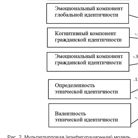
Рис. 2. Мультигрупповая (конфигурационная) модель