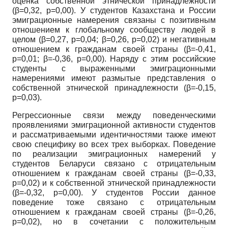
оценка собственной этнической принадлежности
(β=0,32, p=0,00). У студентов Казахстана и России
эмиграционные намерения связаны с позитивным
отношением к глобальному сообществу людей в
целом (β=0,27, p=0,04; β=0,26, p=0,02) и негативным
отношением к гражданам своей страны (β=-0,41,
p=0,01; β=-0,36, p=0,00). Наряду с этим российские
студенты с выраженными эмиграционными
намерениями имеют размытые представления о
собственной этнической принадлежности (β=-0,15,
p=0,03).
Регрессионные связи между поведенческими
проявлениями эмиграционной активности студентов
и рассматриваемыми идентичностями также имеют
свою специфику во всех трех выборках. Поведение
по реализации эмиграционных намерений у
студентов Беларуси связано с отрицательным
отношением к гражданам своей страны (β=-0,33,
p=0,02) и к собственной этнической принадлежности
(β=-0,32, p=0,00). У студентов России данное
поведение тоже связано с отрицательным
отношением к гражданам своей страны (β=-0,26,
p=0,02), но в сочетании с положительным