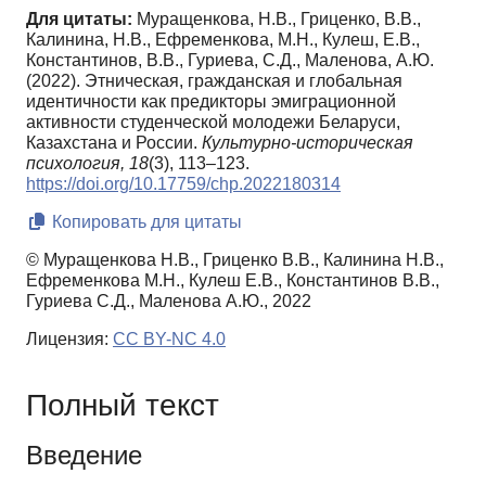
Для цитаты:
Муращенкова, Н.В., Гриценко, В.В.,
Калинина, Н.В., Ефременкова, М.Н., Кулеш, Е.В.,
Константинов, В.В., Гуриева, С.Д., Маленова, А.Ю.
(2022). Этническая, гражданская и глобальная
идентичности как предикторы эмиграционной
активности студенческой молодежи Беларуси,
Казахстана и России.
Культурно-историческая
психология,
18
(3), 113–123.
https://doi.org/10.17759/chp.2022180314
Копировать для цитаты
© Муращенкова Н.В., Гриценко В.В., Калинина Н.В.,
Ефременкова М.Н., Кулеш Е.В., Константинов В.В.,
Гуриева С.Д., Маленова А.Ю., 2022
Лицензия:
CC BY-NC 4.0
Полный текст
Введение