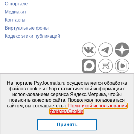
О портале
Медиакит
Контакты
Виртуальные фоны
Кодекс этики публикаций
Портал психологических изданий PsyJournals.ru, 2007–2026
На портале PsyJournals.ru осуществляется обработка
Правила использования материалов
файлов cookie и сбор статистической информации с
Свидетельство регистрации СМИ
Эл № ФС77-66447 от 14 июля
использованием сервиса Яндекс.Метрика, чтобы
2016 г.
повысить качество сайта. Продолжая пользоваться
сайтом, вы соглашаетесь с
Политикой использования
Издатель:
ФГБОУ ВО МГППУ
файлов Cookie
.
Репозиторий открытого доступа
Принять