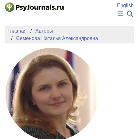
Перейти к основному содержанию
English
НОВОСТИ
Главная
Авторы
ИЗДАНИЯ
Семенова Наталья Александровна
АВТОРЫ
ПОДАТЬ РУКОПИСЬ
БАЗА ЗНАНИЙ
КЛЮЧЕВЫЕ СЛОВА
Регистрация
Вход