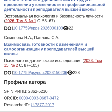
преодолении утомленности в профессиональной
деятельности преподавателя высшей школы
Экстремальная психология и безопасность личности
(
2026. Том 3. № 1
С. 53–67)
DOI
10.17759/epps.2026030103
22
Семенова Н.А., Павлова С.А.
Взаимосвязь готовности к изменениям и
самоорганизации у преподавателей высшей
школы
Психолого-педагогические исследования (
2023. Том
15. № 2
С. 87–105)
DOI
10.17759/psyedu.2023150206
228
Профили автора
SPIN РИНЦ: 2862-5230
ORCID:
0000-0003-0687-0472
ResearcherID:
U-7877-2017