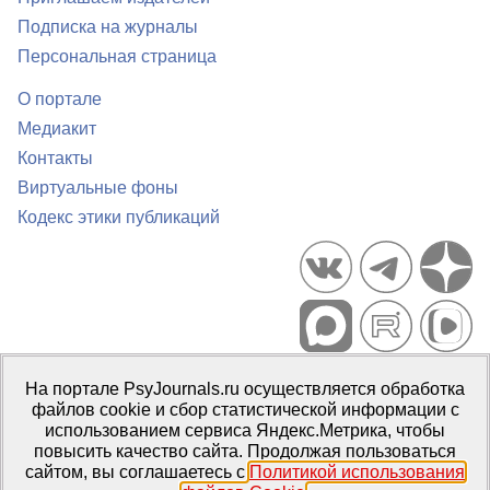
Подписка на журналы
Персональная страница
О портале
Медиакит
Контакты
Виртуальные фоны
Кодекс этики публикаций
Портал психологических изданий PsyJournals.ru, 2007–2026
На портале PsyJournals.ru осуществляется обработка
Правила использования материалов
файлов cookie и сбор статистической информации с
Свидетельство регистрации СМИ
Эл № ФС77-66447 от 14 июля
использованием сервиса Яндекс.Метрика, чтобы
2016 г.
повысить качество сайта. Продолжая пользоваться
сайтом, вы соглашаетесь с
Политикой использования
Издатель:
ФГБОУ ВО МГППУ