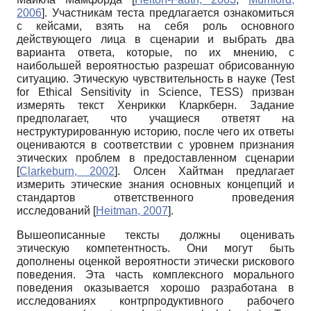
2006
]
. Участникам теста предлагается ознакомиться
с кейсами, взять на себя роль основного
действующего лица в сценарии и выбрать два
варианта ответа, которые, по их мнению, с
наибольшей вероятностью разрешат обрисованную
ситуацию. Этическую чувствительность в науке (Test
for Ethical Sensitivity in Science, TESS) призван
измерять текст Хенрикки Кларкберн. Задание
предполагает, что учащиеся ответят на
неструктурированную историю, после чего их ответы
оцениваются в соответствии с уровнем признания
этических проблем в предоставленном сценарии
[
Clarkeburn, 2002
]
. Олсен Хайтман предлагает
измерить этические знания основных концепций и
стандартов ответственного проведения
исследований
[
Heitman, 2007
]
.
Вышеописанные тексты должны оценивать
этическую компетентность. Они могут быть
дополнены оценкой вероятности этически рискового
поведения. Эта часть комплексного морального
поведения оказывается хорошо разработана в
исследованиях контрпродуктивного рабочего