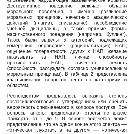
«поведение, нарушающее академические нормы».
Деструктивное поведение включает области
морального поведения, а именно, различение
моральных принципов, нечестных академических
действий (плагиат, списывание), несоблюдение
учебной дисциплины, а также прямые формы
насильственного поведения (например, буллинг).
Также были выделы 5 категорий, подлежащих
измерению: оправдание (рационализация) НАП;
ощущение толерантности других к НАП; желание
наказывать за НАП; личная способность
противостоять НАП; этическая зрелость
(способность рассуждать согласно универсальным
моральным принципам). В таблице 2 представлена
классификация вопросов теста по категориям и
областям.
Респондентам предлагалось выразить степень
согласия/несогласия с утверждением или оценить
вероятность описываемого в вопросе поступка. Все
вопросы анкеты предполагают ответы по шкале
Лайкерта, от 1 до 5. В основе подсчетов лежит
представление, что на одном конце этого спектра ––
«этическая глухота», а на другом –– «этическая