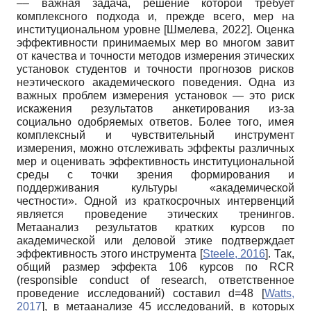
–– важная задача, решение которой требует
комплексного подхода и, прежде всего, мер на
институциональном уровне
[
Шмелева, 2022
]
. Оценка
эффективности принимаемых мер во многом завит
от качества и точности методов измерения этических
установок студентов и точности прогнозов рисков
неэтического академического поведения. Одна из
важных проблем измерения установок — это риск
искажения результатов анкетирования из-за
социально одобряемых ответов. Более того, имея
комплексный и чувствительный инструмент
измерения, можно отслеживать эффекты различных
мер и оценивать эффективность институциональной
среды с точки зрения формирования и
поддерживания культуры «академической
честности». Одной из краткосрочных интервенций
является проведение этических тренингов.
Метаанализ результатов кратких курсов по
академической или деловой этике подтверждает
эффективность этого инструмента
[
Steele, 2016
]
. Так,
общий размер эффекта 106 курсов по RCR
(responsible conduct of research, ответственное
проведение исследований) составил d=48
[
Watts,
2017
]
, в метаанализе 45 исследований, в которых