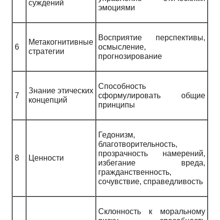
суждений
эмоциями
Восприятие перспективы,
Метакогнитивные
6
осмысление,
стратегии
прогнозирование
Способность
Знание этических
7
сформулировать общие
концепций
принципы
Гедонизм,
благотворительность,
прозрачность намерений,
8
Ценности
избегание вреда,
гражданственность,
сочувствие, справедливость
Склонность к моральному