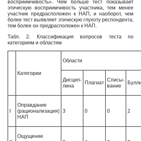
восприимчивость». Чем больше тест показывает
этическую восприимчивость участника, тем менее
участник предрасположен к НАП, и наоборот, чем
более тест выявляет этическую глухоту респондента,
тем более он предрасположен к НАП.
Табл. 2. Классификация вопросов теста по
категориям и областям
Области
Категории
Дисцип-
Списы-
Плагиат
Булл
лина
вание
Оправдание
I
(рационализация)
3
0
0
2
НАП
Ощущение