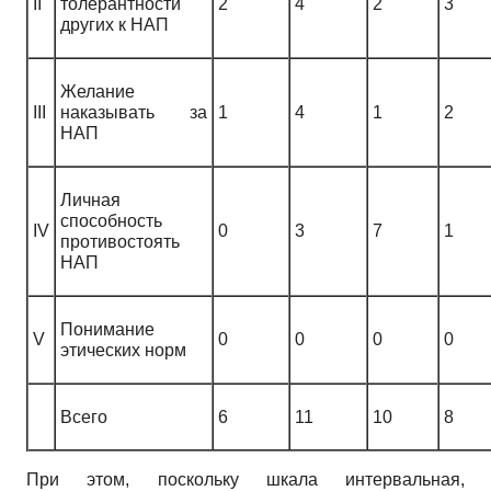
II
толерантности
2
4
2
3
других к НАП
Желание
III
наказывать за
1
4
1
2
НАП
Личная
способность
IV
0
3
7
1
противостоять
НАП
Понимание
V
0
0
0
0
этических норм
Всего
6
11
10
8
При этом, поскольку шкала интервальная,