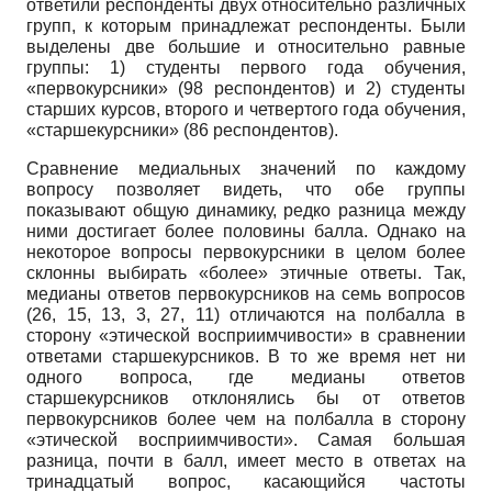
ответили респонденты двух относительно различных
групп, к которым принадлежат респонденты. Были
выделены две большие и относительно равные
группы: 1) студенты первого года обучения,
«первокурсники» (98 респондентов) и 2) студенты
старших курсов, второго и четвертого года обучения,
«старшекурсники» (86 респондентов).
Сравнение медиальных значений по каждому
вопросу позволяет видеть, что обе группы
показывают общую динамику, редко разница между
ними достигает более половины балла. Однако на
некоторое вопросы первокурсники в целом более
склонны выбирать «более» этичные ответы. Так,
медианы ответов первокурсников на семь вопросов
(26, 15, 13, 3, 27, 11) отличаются на полбалла в
сторону «этической восприимчивости» в сравнении
ответами старшекурсников. В то же время нет ни
одного вопроса, где медианы ответов
старшекурсников отклонялись бы от ответов
первокурсников более чем на полбалла в сторону
«этической восприимчивости». Самая большая
разница, почти в балл, имеет место в ответах на
тринадцатый вопрос, касающийся частоты