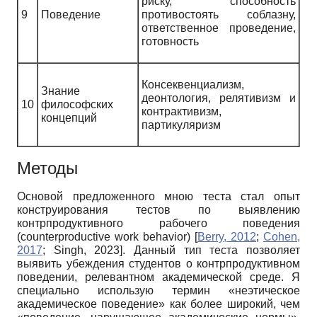
риску, способность
9
Поведение
противостоять соблазну,
ответственное проведение,
готовность
Консеквенциализм,
Знание
деонтология, релятивизм и
10
философских
контрактивизм,
концепций
партикуляризм
Методы
Основой предложенного мною теста стал опыт
конструирования тестов по выявлению
контрпродуктивного рабочего поведения
(counterproductive work behavior)
[
Berry, 2012
;
Cohen,
2017
;
Singh, 2023
]
. Данный тип теста позволяет
выявить убеждения студентов о контрпродуктивном
поведении, релевантном академической среде. Я
специально использую термин «неэтическое
академическое поведение» как более широкий, чем