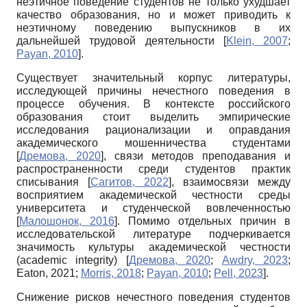
неэтичное поведение студентов не только ухудшает
качество образования, но и может приводить к
неэтичному поведению выпускников в их
дальнейшей трудовой деятельности
[
Klein, 2007
;
Payan, 2010
]
.
Существует значительный корпус литературы,
исследующей причины нечестного поведения в
процессе обучения. В контексте российского
образования стоит выделить эмпирические
исследования рационализации и оправдания
академического мошенничества студентами
[
Дремова, 2020
]
, связи методов преподавания и
распространенности среди студентов практик
списывания
[
Сагитов, 2022
]
, взаимосвязи между
восприятием академической честности среды
университета и студенческой вовлеченностью
[
Малошонок, 2016
]
. Помимо отдельных причин в
исследовательской литературе подчеркивается
значимость культуры академической честности
(academic integrity)
[
Дремова, 2020
;
Awdry, 2023
;
Eaton, 2021
;
Morris, 2018
;
Payan, 2010
;
Pell, 2023
]
.
Снижение рисков нечестного поведения студентов