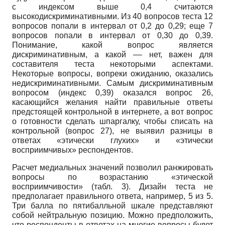
с индексом выше 0,4 считаются
высокодискриминативными. Из 40 вопросов теста 12
вопросов попали в интервал от 0,2 до 0,29; еще 7
вопросов попали в интервал от 0,30 до 0,39.
Понимание, какой вопрос является
дискриминативным, а какой –– нет, важен для
составителя теста некоторыми аспектами.
Некоторые вопросы, вопреки ожиданию, оказались
недискриминативными. Самым дискриминативным
вопросом (индекс 0,39) оказался вопрос 26,
касающийся желания найти правильные ответы
предстоящей контрольной в интернете, а вот вопрос
о готовности сделать шпаргалку, чтобы списать на
контрольной (вопрос 27), не выявил разницы в
ответах «этически глухих» и «этически
восприимчивых» респондентов.
Расчет медиальных значений позволил ранжировать
вопросы по возрастанию «этической
восприимчивости» (табл. 3). Дизайн теста не
предполагает правильного ответа, например, 5 из 5.
Три балла по пятибалльной шкале представляют
собой нейтральную позицию. Можно предположить,
что респонденты в ответах на многие вопросы будет