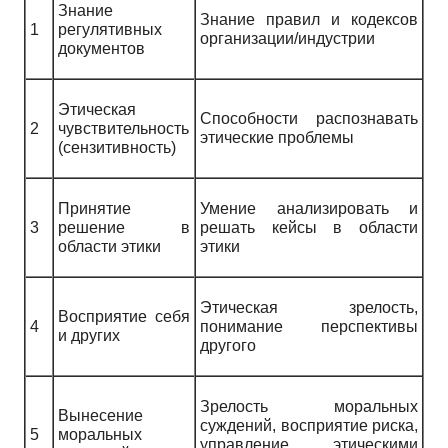
Знание
Знание правил и кодексов
1
регулятивных
организации/индустрии
документов
Этическая
Способности распознавать
2
чувствительность
этические проблемы
(сензитивность)
Принятие
Умение анализировать и
3
решение в
решать кейсы в области
области этики
этики
Этическая зрелость,
Восприятие себя
4
понимание перспективы
и других
другого
Зрелость моральных
Вынесение
суждений, восприятие риска,
5
моральных
управление этическими