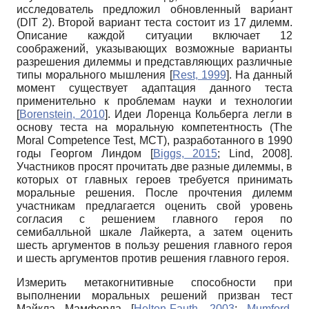
исследователь предложил обновленный вариант
(DIT 2). Второй вариант теста состоит из 17 дилемм.
Описание каждой ситуации включает 12
соображений, указывающих возможные варианты
разрешения дилеммы и представляющих различные
типы морального мышления
[
Rest, 1999
]
. На данный
момент существует адаптация данного теста
применительно к проблемам науки и технологии
[
Borenstein, 2010
]
. Идеи Лоренца Кольберга легли в
основу теста на моральную компетентность (The
Moral Competence Test, MCT), разработанного в 1990
годы Георгом Линдом
[
Biggs, 2015
;
Lind, 2008
]
.
Участников просят прочитать две разные дилеммы, в
которых от главных героев требуется принимать
моральные решения. После прочтения дилемм
участникам предлагается оценить свой уровень
согласия с решением главного героя по
семибалльной шкале Лайкерта, а затем оценить
шесть аргументов в пользу решения главного героя
и шесть аргументов против решения главного героя.
Измерить метакогнитивные способности при
выполнении моральных решений призван тест
Майкла Мамфорда
[
Helton-Fauth, 2003
;
Mumford,