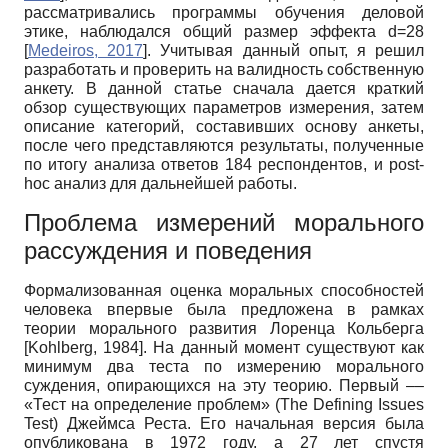
рассматривались программы обучения деловой
этике, наблюдался общий размер эффекта d=28
[
Medeiros, 2017
]
. Учитывая данный опыт, я решил
разработать и проверить на валидность собственную
анкету. В данной статье сначала дается краткий
обзор существующих параметров измерения, затем
описание категорий, составивших основу анкеты,
после чего представляются результаты, полученные
по итогу анализа ответов 184 респондентов, и post-
hoc анализ для дальнейшей работы.
Проблема измерений морального
рассуждения и поведения
Формализованная оценка моральных способностей
человека впервые была предложена в рамках
теории морального развития Лоренца Кольберга
[
Kohlberg, 1984
]
. На данный момент существуют как
минимум два теста по измерению морального
суждения, опирающихся на эту теорию. Первый ––
«Тест на определение проблем» (The Defining Issues
Test) Джеймса Реста. Его начальная версия была
опубликована в 1972 году, а 27 лет спустя