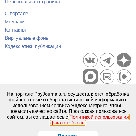
Персональная страница
О портале
Медиакит
Контакты
Виртуальные фоны
Кодекс этики публикаций
Портал психологических изданий PsyJournals.ru, 2007–2026
На портале PsyJournals.ru осуществляется обработка
Правила использования материалов
файлов cookie и сбор статистической информации с
Свидетельство регистрации СМИ
Эл № ФС77-66447 от 14 июля
использованием сервиса Яндекс.Метрика, чтобы
2016 г.
повысить качество сайта. Продолжая пользоваться
сайтом, вы соглашаетесь с
Политикой использования
Издатель:
ФГБОУ ВО МГППУ
файлов Cookie
.
Репозиторий открытого доступа