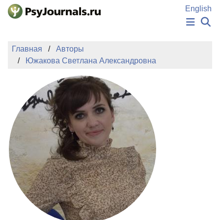
Перейти к основному содержанию
English
НОВОСТИ
Главная
Авторы
ИЗДАНИЯ
Южакова Светлана Александровна
АВТОРЫ
ПОДАТЬ РУКОПИСЬ
БАЗА ЗНАНИЙ
КЛЮЧЕВЫЕ СЛОВА
Регистрация
Вход