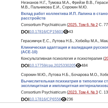
Незнанов Н.Г., Тумова М.А., Фрейзе В.В., Герас
М.В., Пальчикова Е.И., Сорокин М.Ю.
Вклад работ коллектива И.П. Лапина в ста
расстройств
Consortium Psychiatricum (
2025. Том 6. № 2
С. 77
DOI
10.17816/CP15601
43
Герасимчук Е.С., Лутова Н.Б., Хобейш М.А., Ма
Клиническая адаптация и валидация русско
(ACE-10)
Консультативная психология и психотерапия (
2
DOI
10.17759/cpp.2025330205
484
Сорокин М.Ю., Лутова Н.Б., Бочарова М.О., Хобе
Вычислительная психиатрия в типологии ст
эксплицитная и имплицитная интернализов
Consortium Psychiatricum (
2023. Том 4. № 3
С. 13
DOI
10.17816/CP6556
236