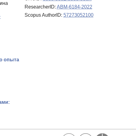
хина
ResearcherID:
ABM-6184-2022
Scopus AuthorID:
57273052100
х
го опыта
ами: