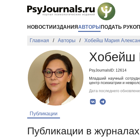
Перейти к основному содержанию
НОВОСТИ
ИЗДАНИЯ
АВТОРЫ
ПОДАТЬ РУКО
Главная
Авторы
Хобейш Мария Алекса
Хобейш 
PsyJournalsID: 12614
Младший научный сотрудни
центр психиатрии и невроло
Дата последнего обновления
Публикации
Публикации в журналах 