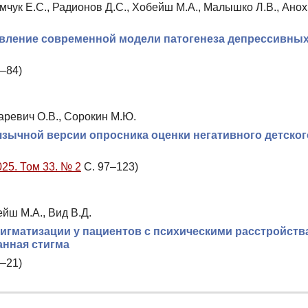
имчук Е.С., Радионов Д.С., Хобейш М.А., Малышко Л.В., Ано
новление современной модели патогенеза депрессивны
–84)
каревич О.В., Сорокин М.Ю.
язычной версии опросника оценки негативного детско
025. Том 33. № 2
С. 97–123)
йш М.А., Вид В.Д.
игматизации у пациентов с психическими расстройств
анная стигма
–21)