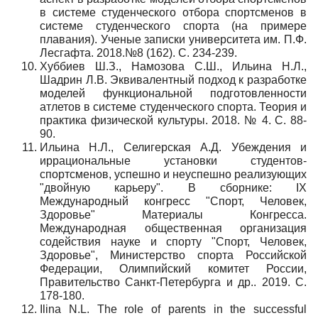
в системе студенческого отбора спортсменов в
системе студенческого спорта (на примере
плавания). Ученые записки университета им. П.Ф.
Лесгафта. 2018.№8 (162). С. 234-239.
Хуббиев Ш.З., Намозова С.Ш., Ильина Н.Л.,
Шадрин Л.В. Эквивалентный подход к разработке
моделей функциональной подготовленности
атлетов в системе студенческого спорта. Теория и
практика физической культуры. 2018. № 4. С. 88-
90.
Ильина Н.Л., Селигерская А.Д. Убеждения и
иррациональные установки студентов-
спортсменов, успешно и неуспешно реализующих
"двойную карьеру". В сборнике: IX
Международный конгресс "Спорт, Человек,
Здоровье" Материалы Конгресса.
Международная общественная организация
содействия науке и спорту "Спорт, Человек,
Здоровье", Министерство спорта Российской
Федерации, Олимпийский комитет России,
Правительство Санкт-Петербурга и др.. 2019. С.
178-180.
Ilina N.L. The role of parents in the successful