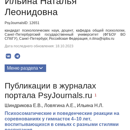
Ильина Наталья
Леонидовна
PsyJournalsID: 12651
кандидат психологических наук, доцент, кафедра общей психологии,
Санкт-Петербургский государственный университет (ФГБОУ ВО
СПбГУ), Санкт-Петербург, Российская Федерация, n.ilina@spbu.ru
Дата последнего обновления: 18.10.2023
Меню раздела
Публикации
Публикации в журналах
Медиа-материалы
портала PsyJournals.ru
1
Шиндрикова Е.В., Ловягина А.Е., Ильина Н.Л.
Психосоматические и поведенческие реакции на
соревнованиях у гимнасток 4–10 лет,
воспитывающихся в семьях с разными стилями
воспитания