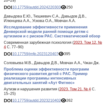
20–29)
DOI
10.17759/autdd.2024220303
250
Давыдова Е.Ю., Тюшкевич С.А., Давыдов Д.В.,
Илюнцева А.А., Ускова О.А., Мовчан А.А.
Исследование эффективности применения
Денверской модели ранней помощи детям с
аутизмом и с риском РАС. Систематический обзор
Современная зарубежная психология (
2023. Том 12. №
4
С. 77–90)
DOI
10.17759/jmfp.2023120407
395
Соловьева М.В., Давыдов Д.В., Мовчан А.А., Чжан Дж.
Проблема оценки эффективности программ
физического развития детей с РАС. Пример
реализации программы интенсивных
двигательных занятий «Аут Фитнес»
Аутизм и нарушения развития (
2023. Том 21. № 4
С.
15–25)
DOI
10.17759/autdd.2023210402
262