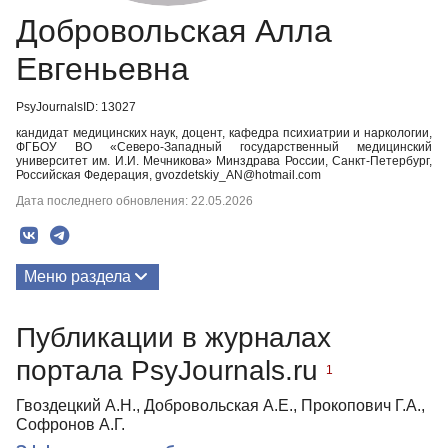
Добровольская Алла
Евгеньевна
PsyJournalsID: 13027
кандидат медицинских наук, доцент, кафедра психиатрии и наркологии,
ФГБОУ ВО «Северо-Западный государственный медицинский
университет им. И.И. Мечникова» Минздрава России, Санкт-Петербург,
Российская Федерация, gvozdetskiy_AN@hotmail.com
Дата последнего обновления: 22.05.2026
Меню раздела
Публикации
Публикации в журналах
портала PsyJournals.ru
1
Гвоздецкий А.Н., Добровольская А.Е., Прокопович Г.А.,
Софронов А.Г.