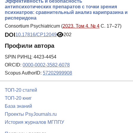
Эффективность и безопасность
антипсихотических препаратов с точки зрения
психиатров: сравнительный анализ карипразина и
рисперидона
Consortium Psychiatricum (
2023. Том 4. № 4
С. 17–27)
DOI
10.17816/CP12049
202
Профили автора
SPIN РИНЦ: 4423-4454
ORCID:
0000-0002-3582-6078
Scopus AuthorID:
57202999908
ТОП-20 статей
ТОП-20 книг
База знаний
Проекты PsyJournals.ru
История журналов МГППУ