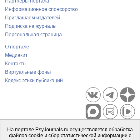
Партнеры портала
Информационное спонсорство
Приглашаем издателей
Подписка на журналы
Персональная страница
О портале
Медиакит
Контакты
Виртуальные фоны
Кодекс этики публикаций
Портал психологических изданий PsyJournals.ru, 2007–2026
На портале PsyJournals.ru осуществляется обработка
Правила использования материалов
файлов cookie и сбор статистической информации с