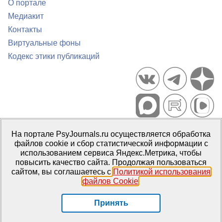
О портале
Медиакит
Контакты
Виртуальные фоны
Кодекс этики публикаций
Портал психологических изданий PsyJournals.ru, 2007–2026
На портале PsyJournals.ru осуществляется обработка
Правила использования материалов
файлов cookie и сбор статистической информации с
Свидетельство регистрации СМИ
Эл № ФС77-66447 от 14 июля
использованием сервиса Яндекс.Метрика, чтобы
2016 г.
повысить качество сайта. Продолжая пользоваться
сайтом, вы соглашаетесь с
Политикой использования
Издатель:
ФГБОУ ВО МГППУ
файлов Cookie
.
Репозиторий открытого доступа
Принять