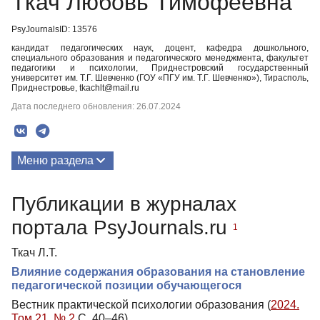
Ткач Любовь Тимофеевна
PsyJournalsID: 13576
кандидат педагогических наук, доцент, кафедра дошкольного,
специального образования и педагогического менеджмента, факультет
педагогики и психологии, Приднестровский государственный
университет им. Т.Г. Шевченко (ГОУ «ПГУ им. Т.Г. Шевченко»), Тирасполь,
Приднестровье, tkachlt@mail.ru
Дата последнего обновления: 26.07.2024
Меню раздела
Публикации
Публикации в журналах
портала PsyJournals.ru
1
Ткач Л.Т.
Влияние содержания образования на становление
педагогической позиции обучающегося
Вестник практической психологии образования (
2024.
Том 21. № 2
С. 40–46)