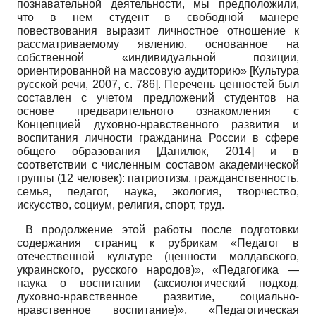
познавательной деятельности, мы предположили,
что в нем студент в свободной манере
повествования выразит личностное отношение к
рассматриваемому явлению, основанное на
собственной «индивидуальной позиции,
ориентированной на массовую аудиторию»
[
Культура
русской речи, 2007
, с. 786]
.
Перечень ценностей был
составлен с учетом
предложений студентов на
основе предварительного ознакомления с
Концепцией духовно-нравственного развития и
воспитания личности гражданина России в сфере
общего образования
[
Данилюк, 2014
]
и в
соответствии с численным составом академической
группы (12 человек): патриотизм, гражданственность,
семья, педагог, наука, экология, творчество,
искусство, социум, религия, спорт, труд.
В продолжение этой работы после подготовки
содержания страниц к рубрикам «Педагог в
отечественной культуре (ценности молдавского,
украинского, русского народов)», «Педагогика —
наука о воспитании (аксиологический подход,
духовно-нравственное развитие, социально-
нравственное воспитание)», «Педагогическая