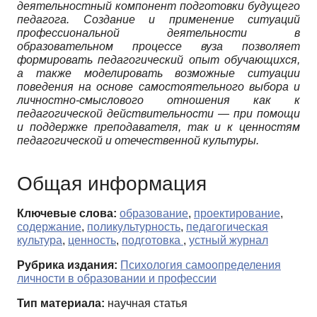
деятельностный компонент подготовки будущего
педагога. Создание и применение ситуаций
профессиональной деятельности в
образовательном процессе вуза позволяет
формировать педагогический опыт обучающихся,
а также моделировать возможные ситуации
поведения на основе самостоятельного выбора и
личностно-смыслового отношения как к
педагогической действительности — при помощи
и поддержке преподавателя, так и к ценностям
педагогической и отечественной культуры.
Общая информация
Ключевые слова:
образование
,
проектирование
,
содержание
,
поликультурность
,
педагогическая
культура
,
ценность
,
подготовка
,
устный журнал
Рубрика издания:
Психология самоопределения
личности в образовании и профессии
Тип материала:
научная статья