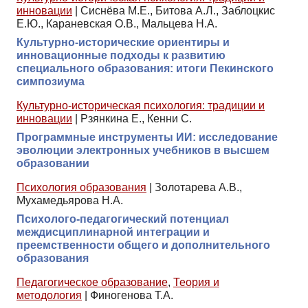
инновации
|
Сиснёва М.Е., Битова А.Л., Заблоцкис
Е.Ю., Караневская О.В., Мальцева Н.А.
Культурно-исторические ориентиры и
инновационные подходы к развитию
специального образования: итоги Пекинского
симпозиума
Культурно-историческая психология: традиции и
инновации
|
Рзянкина Е., Кенни С.
Программные инструменты ИИ: исследование
эволюции электронных учебников в высшем
образовании
Психология образования
|
Золотарева А.В.,
Мухамедьярова Н.А.
Психолого-педагогический потенциал
междисциплинарной интеграции и
преемственности общего и дополнительного
образования
Педагогическое образование
,
Теория и
методология
|
Финогенова Т.А.