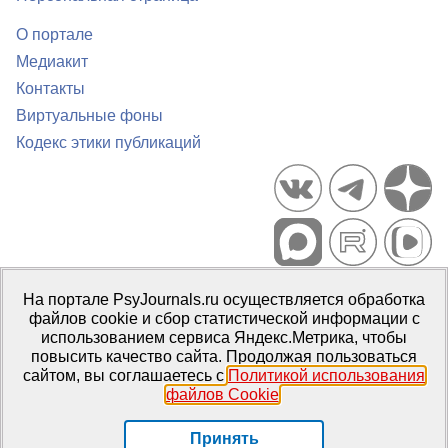
О портале
Медиакит
Контакты
Виртуальные фоны
Кодекс этики публикаций
Портал психологических изданий PsyJournals.ru, 2007–2026
На портале PsyJournals.ru осуществляется обработка
Правила использования материалов
файлов cookie и сбор статистической информации с
Свидетельство регистрации СМИ
Эл № ФС77-66447 от 14 июля
использованием сервиса Яндекс.Метрика, чтобы
2016 г.
повысить качество сайта. Продолжая пользоваться
сайтом, вы соглашаетесь с
Политикой использования
Издатель:
ФГБОУ ВО МГППУ
файлов Cookie
.
Репозиторий открытого доступа
Принять