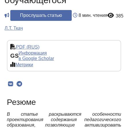
обучающегося
Прослушать статью
8 мин. чтения
385
Л.Т. Ткач
PDF (RUS)
Информация
GS
в Google Scholar
Метрики
Резюме
В статье раскрываются особенности
проектирования содержания педагогического
образования, позволяющие активизировать