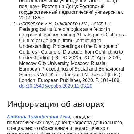
образовательном учреждении: Дисс. ... канд.
пед. наук. Ростов-на-Дону: Ростовский
государственный педагогический университет,
2002. 185 c.
Borisenkov V.P., Gukalenko O.V., Tkach L.T.
Рedagogical culture dialogics as a factor in
competent teacher training // Dialogue of Cultures -
Culture of Dialogue: from Conflicting to
Understanding. Proceedings of the Dialogue of
Cultures - Culture of Dialogue: from Conflicting to
Understanding (DCDD 2020), 23-25 April, 2020,
Moscow City University, Moscow, Russia.
European Proceedings of Social and Behavioural
Sciences Vol. 95 / Е. Tareva, T.N. Bokova (Eds.).
London: European Publisher, 2020. P. 184–189.
doi:10.15405/epsbs.2020.11.03.20
Информация об авторах
Любовь Тимофеевна Ткач,
кандидат
педагогических наук, доцент, кафедра дошкольного,
специального образования и педагогического
менеджмента, факультет педагогики и психологии,