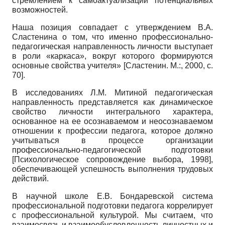
стремлением к самоактуализации потенциальных
возможностей.
Наша позиция совпадает с утверждением В.А.
Сластенина о том, что именно профессионально-
педагогическая направленность личности выступает
в роли «каркаса», вокруг которого формируются
основные свойства учителя»
[
Сластенин. М.:, 2000
, с.
70]
.
В исследованиях Л.М. Митиной педагогическая
направленность представляется как динамическое
свойство личности интегрального характера,
основанное на ее осознаваемом и неосознаваемом
отношении к профессии педагога, которое должно
учитываться в процессе организации
профессионально-педагогической подготовки
[
Психологическое сопровождение выбора, 1998
]
,
обеспечивающей успешность выполнения трудовых
действий.
В научной школе Е.В. Бондаревской система
профессиональной подготовки педагога коррелирует
с профессиональной культурой. Мы считаем, что
взаимосвязь и взаимообусловленность личностных и