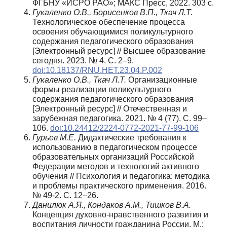
ФГБНУ «ИСРО РАО»; МАКС Пресс, 2022. 303 c.
Гукаленко О.В., Борисенков В.П., Ткач Л.Т.
Технологическое обеспечение процесса
освоения обучающимися поликультурного
содержания педагогического образования
[Электронный ресурс] // Высшее образование
сегодня. 2023. № 4. С. 2–9.
doi:10.18137/RNU.HET.23.04.P.002
Гукаленко О.В., Ткач Л.Т.
Организационные
формы реализации поликультурного
содержания педагогического образования
[Электронный ресурс] // Отечественная и
зарубежная педагогика. 2021. № 4 (77). С. 99–
106.
doi:10.24412/2224-0772-2021-77-99-106
Гурьев М.Е.
Дидактические требования к
использованию в педагогическом процессе
образовательных организаций Российской
Федерации методов и технологий активного
обучения // Психология и педагогика: методика
и проблемы практического применения. 2016.
№ 49-2. С. 12–26.
Данилюк А.Я., Кондаков А.М., Тишков В.А.
Концепция духовно-нравственного развития и
воспитания личности гражданина России. М.: