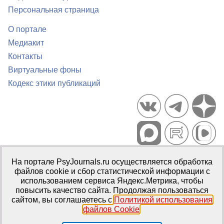
Персональная страница
О портале
Медиакит
Контакты
Виртуальные фоны
Кодекс этики публикаций
Портал психологических изданий PsyJournals.ru, 2007–2026
На портале PsyJournals.ru осуществляется обработка
Правила использования материалов
файлов cookie и сбор статистической информации с
Свидетельство регистрации СМИ
Эл № ФС77-66447 от 14 июля
использованием сервиса Яндекс.Метрика, чтобы
2016 г.
повысить качество сайта. Продолжая пользоваться
сайтом, вы соглашаетесь с
Политикой использования
Издатель:
ФГБОУ ВО МГППУ
файлов Cookie
.
Репозиторий открытого доступа