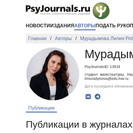
Перейти к основному содержанию
НОВОСТИ
ИЗДАНИЯ
АВТОРЫ
ПОДАТЬ РУКО
Главная
Авторы
Мурадымова Лилия Ро
Мурадым
PsyJournalsID: 13634
студент магистратуры, Н
lrmuradymova@edu.hse.ru
Дата последнего обновления
Публикации
Публикации в журналах 