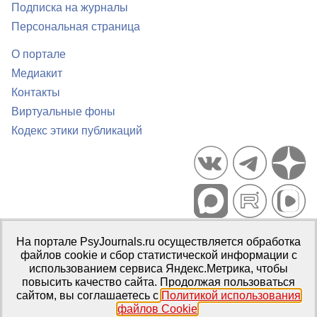
Подписка на журналы
Персональная страница
О портале
Медиакит
Контакты
Виртуальные фоны
Кодекс этики публикаций
Портал психологических изданий PsyJournals.ru, 2007–2026
На портале PsyJournals.ru осуществляется обработка
Правила использования материалов
файлов cookie и сбор статистической информации с
Свидетельство регистрации СМИ
Эл № ФС77-66447 от 14 июля
использованием сервиса Яндекс.Метрика, чтобы
2016 г.
повысить качество сайта. Продолжая пользоваться
сайтом, вы соглашаетесь с
Политикой использования
Издатель:
ФГБОУ ВО МГППУ
файлов Cookie
.