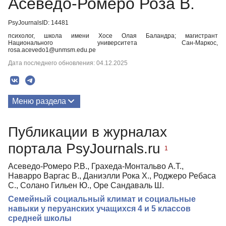
Асеведо-Ромеро Роза В.
PsyJournalsID: 14481
психолог, школа имени Хосе Олая Баландра; магистрант
Национального университета Сан-Маркос,
rosa.acevedo1@unmsm.edu.pe
Дата последнего обновления: 04.12.2025
Меню раздела
Публикации
Публикации в журналах
портала PsyJournals.ru
1
Асеведо-Ромеро Р.В., Грахеда-Монтальво А.Т.,
Наварро Варгас В., Даниэлли Рока Х., Роджеро Ребаса
С., Солано Гильен Ю., Оре Сандаваль Ш.
Семейный социальный климат и социальные
навыки у перуанских учащихся 4 и 5 классов
средней школы