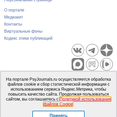
О портале
Медиакит
Контакты
Виртуальные фоны
Кодекс этики публикаций
Портал психологических изданий PsyJournals.ru, 2007–2026
На портале PsyJournals.ru осуществляется обработка
Правила использования материалов
файлов cookie и сбор статистической информации с
Свидетельство регистрации СМИ
Эл № ФС77-66447 от 14 июля
использованием сервиса Яндекс.Метрика, чтобы
2016 г.
повысить качество сайта. Продолжая пользоваться
сайтом, вы соглашаетесь с
Политикой использования
Издатель:
ФГБОУ ВО МГППУ
файлов Cookie
.
Репозиторий открытого доступа
Принять