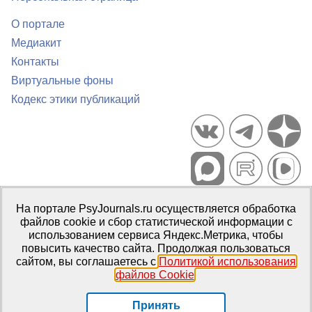
О портале
Медиакит
Контакты
Виртуальные фоны
Кодекс этики публикаций
Портал психологических изданий PsyJournals.ru, 2007–2026
На портале PsyJournals.ru осуществляется обработка
Правила использования материалов
файлов cookie и сбор статистической информации с
Свидетельство регистрации СМИ
Эл № ФС77-66447 от 14 июля
использованием сервиса Яндекс.Метрика, чтобы
2016 г.
повысить качество сайта. Продолжая пользоваться
сайтом, вы соглашаетесь с
Политикой использования
Издатель:
ФГБОУ ВО МГППУ
файлов Cookie
.
Репозиторий открытого доступа
Принять