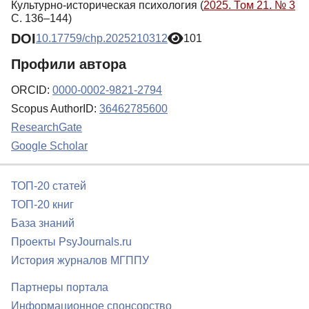
Культурно-историческая психология (
2025. Том 21. № 3
С. 136–144)
DOI
10.17759/chp.2025210312
101
Профили автора
ORCID:
0000-0002-9821-2794
Scopus AuthorID:
36462785600
ResearchGate
Google Scholar
ТОП-20 статей
ТОП-20 книг
База знаний
Проекты PsyJournals.ru
История журналов МГППУ
Партнеры портала
Информационное спонсорство