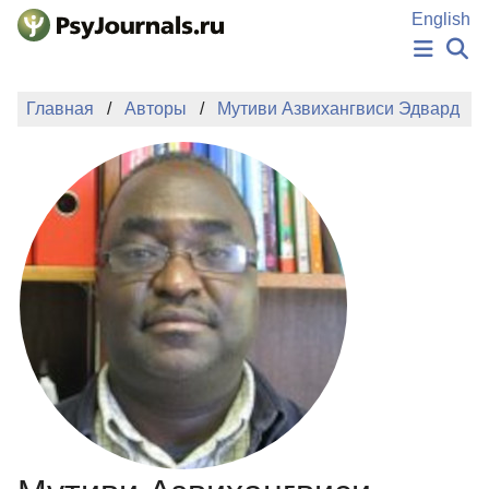
Перейти к основному содержанию
English
НОВОСТИ
Главная
Авторы
Мутиви Азвихангвиси Эдвард
ИЗДАНИЯ
АВТОРЫ
ПОДАТЬ РУКОПИСЬ
БАЗА ЗНАНИЙ
КЛЮЧЕВЫЕ СЛОВА
Регистрация
Вход