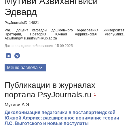
Мутиви Азвихангвиси
Эдвард
PsyJournalsID: 14821
PhD, доцент кафедры дошкольного образования, Университет
Претории, Претория, Южная Африканская Республика,
Azwihangwisi.muthivhi@up.ac.za
Дата последнего обновления: 15.09.2025
Меню раздела
Публикации
Публикации в журналах
Медиа-материалы
портала PsyJournals.ru
1
Мутиви А.Э.
Деколонизация педагогики в постапартеидской
Южной Африке: расширенное понимание теории
Л.С. Выготского и новые постулаты