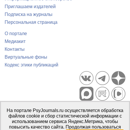
Приглашаем издателей
Подписка на журналы
Персональная страница
О портале
Медиакит
Контакты
Виртуальные фоны
Кодекс этики публикаций
Портал психологических изданий PsyJournals.ru, 2007–2026
На портале PsyJournals.ru осуществляется обработка
Правила использования материалов
файлов cookie и сбор статистической информации с
Свидетельство регистрации СМИ
Эл № ФС77-66447 от 14 июля
использованием сервиса Яндекс.Метрика, чтобы
2016 г.
повысить качество сайта. Продолжая пользоваться